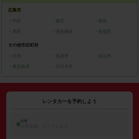
広島市
・
中区
・
東区
・
南区
・
西区
・
安佐南区
・
佐伯区
その他市区町村
・
呉市
・
尾道市
・
福山市
・
東広島市
・
廿日市市
レンタカーを予約しよう
出発
出発店舗、エリアを入力