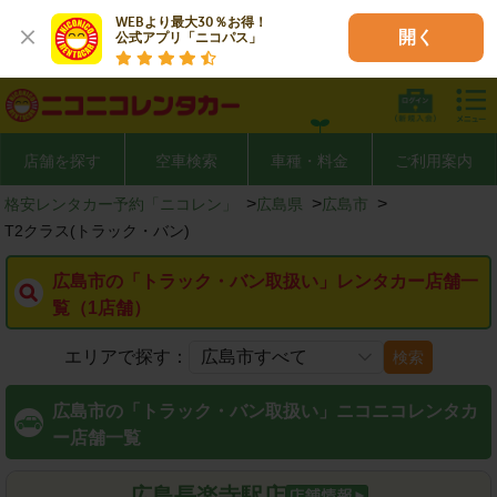
WEBより最大30％お得！

開く
公式アプリ「ニコパス」
店舗を探す
空車検索
車種・料金
ご利用案内
>
>
>
格安レンタカー予約「ニコレン」
広島県
広島市
T2クラス(トラック・バン)
広島市の「トラック・バン取扱い」レンタカー店舗一
覧（1店舗）
エリアで探す：
検索
広島市の「トラック・バン取扱い」ニコニコレンタカ
ー店舗一覧
広島長楽寺駅店