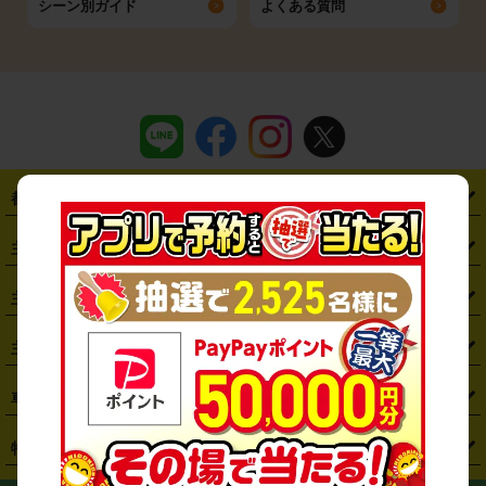
シーン別ガイド
よくある質問
都道府県から探す
・
北海道
・
青森県
・
岩手県
・
宮城県
・
秋田県
・
山形県
主要駅から探す
・
福島県
・
東京都
・
神奈川県
・
埼玉県
・
千葉県
・
茨城県
・
札幌駅
・
仙台駅
・
新宿駅
・
池袋駅
・
渋谷駅
・
東京駅
主要空港から探す
・
栃木県
・
群馬県
・
山梨県
・
愛知県
・
静岡県
・
岐阜県
・
横浜駅
・
川崎駅
・
大宮駅
・
西船橋駅
・
柏駅
・
名古屋駅
・
新千歳空港
・
仙台空港
主要都市から探す
・
長野県
・
新潟県
・
富山県
・
石川県
・
福井県
・
大阪府
・
大阪駅
・
難波駅
・
三宮駅
・
京都駅
・
広島駅
・
博多駅
・
成田空港
・
羽田空港
・
兵庫県
・
京都府
・
滋賀県
・
和歌山県
・
奈良県
・
三重県
・
札幌市
・
仙台市
車種から探す
・
熊本駅
・
那覇空港駅
・
中部国際空港セントレア
・
関西国際空港
・
鳥取県
・
島根県
・
岡山県
・
広島県
・
山口県
・
徳島県
・
千葉市
・
さいたま市
・
軽自動車
・
コンパクトカー
・
ステーションワゴン・セダン
特徴から探す
・
大阪国際空港（伊丹空港）
・
神戸空港
・
香川県
・
愛媛県
・
高知県
・
福岡県
・
佐賀県
・
長崎県
・
横浜市
・
川崎市
・
ミニバン・ワンボックス
・
高級ミニバン・ワンボックス
・
SUV
・
岡山空港
・
徳島空港