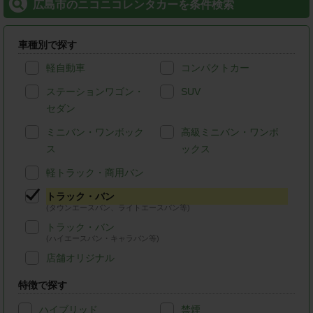
広島市のニコニコレンタカーを条件検索
車種別で探す
軽自動車
コンパクトカー
ステーションワゴン・
SUV
セダン
ミニバン・ワンボック
高級ミニバン・ワンボ
ス
ックス
軽トラック・商用バン
トラック・バン
(タウンエースバン、ライトエースバン等)
トラック・バン
(ハイエースバン・キャラバン等)
店舗オリジナル
特徴で探す
ハイブリッド
禁煙