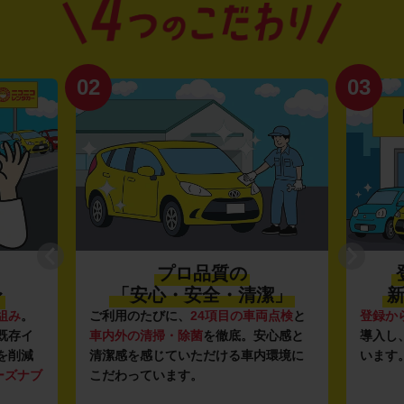
02
03
プロ品質の
〜
「安心・安全・清潔」
新
組み
。
ご利用のたびに、
24項目の車両点検
と
登録か
既存イ
車内外の清掃・除菌
を徹底。安心感と
導入し
を削減
清潔感を感じていただける車内環境に
います
ーズナブ
こだわっています。