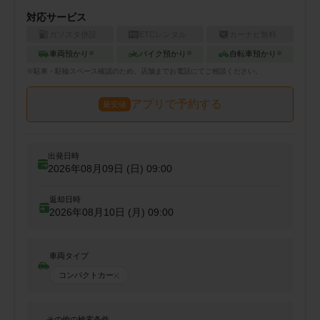
対応サービス
ガソスタ併設
ETCレンタル
カーナビ無料
車両預かり
バイク預かり
自転車預かり
※
※
※
※
駐車・駐輪
スペース確認のため、店舗までお電話にてご相談ください。
アプリで予約する
最安値
出発日時
2026年08月09日 (日)
09:00
返却日時
2026年08月10日 (月)
09:00
車両タイプ
コンパクトカー
その他の検索条件