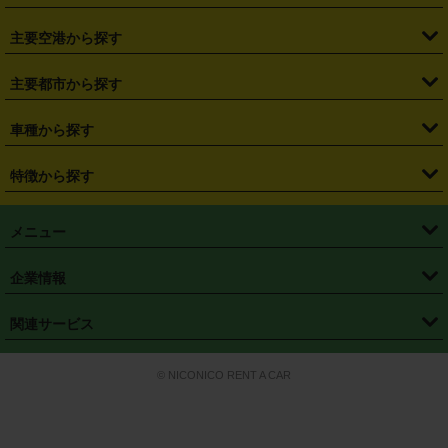
・
福島県
・
東京都
・
神奈川県
・
埼玉県
・
千葉県
・
茨城県
・
札幌駅
・
仙台駅
・
新宿駅
・
池袋駅
・
渋谷駅
・
東京駅
主要空港から探す
・
栃木県
・
群馬県
・
山梨県
・
愛知県
・
静岡県
・
岐阜県
・
横浜駅
・
川崎駅
・
大宮駅
・
西船橋駅
・
柏駅
・
名古屋駅
・
新千歳空港
・
仙台空港
主要都市から探す
・
長野県
・
新潟県
・
富山県
・
石川県
・
福井県
・
大阪府
・
大阪駅
・
難波駅
・
三宮駅
・
京都駅
・
広島駅
・
博多駅
・
成田空港
・
羽田空港
・
兵庫県
・
京都府
・
滋賀県
・
和歌山県
・
奈良県
・
三重県
・
札幌市
・
仙台市
車種から探す
・
熊本駅
・
那覇空港駅
・
中部国際空港セントレア
・
関西国際空港
・
鳥取県
・
島根県
・
岡山県
・
広島県
・
山口県
・
徳島県
・
千葉市
・
さいたま市
・
軽自動車
・
コンパクトカー
・
ステーションワゴン・セダン
特徴から探す
・
大阪国際空港（伊丹空港）
・
神戸空港
・
香川県
・
愛媛県
・
高知県
・
福岡県
・
佐賀県
・
長崎県
・
横浜市
・
川崎市
・
ミニバン・ワンボックス
・
高級ミニバン・ワンボックス
・
SUV
・
岡山空港
・
徳島空港
・
ハイブリッド
・
宅配レンタカー
・
ETCカードレンタル
・
熊本県
・
大分県
・
宮崎県
・
鹿児島県
・
沖縄県
・
相模原市
・
新潟市
メニュー
・
軽トラック・商用バン
・
福岡空港
・
鹿児島空港
・
長期レンタル
・
深夜時間帯レンタル
・
免責補償プラス
・
静岡市
・
浜松市
・
・
トラック・バン
トップページ
・
はじめての方へ
・
ご利用案内
(タウンエースバン、ライトエースバン等)
企業情報
・
那覇空港
・
パーフェクト補償
・
スタッドレスタイヤ
・
直前予約
・
名古屋市
・
京都市
・
・
トラック・バン
ベストレート保証
・
予約から返却まで
・
・
店舗オリジナル
利用シーン別ガイ
(ハイエースバン・キャラバン等)
・
・
ニコパス(アプリ)
会社概要
・
ニュース
・
国際運転免許証
・
フランチャイズ募集
・
営業時間外返却サービス
・
個人情報保護
関連サービス
・
大阪市
・
堺市
ド
・
・
レッカー搬送サービス
カスタマーハラスメントに対する基本方針
・
神戸市
・
岡山市
・
・
車種・料金
カーリースなら「定額ニコノリパック」
・
店舗を探す
・
キャンペーン
© NICONICO RENT A CAR
・
特定商取引法に基づく表記
・
旅行業約款
・
広島市
・
北九州市
・
・
会員特典
超短期カーリースの「ニコリース」
・
選ばれる理由
・
安心・安全への取
り組み
・
福岡市
・
熊本市