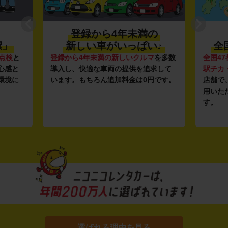
登録から4年未満の
利便性抜
新しい車がいっぱい♪
全国約1,500
登録から4年未満の新しいクルマ
を多数
全国47都道府県に1,50
導入し、快適な車両の提供を追求して
駅チカ・空港周辺
の店
います。もちろん追加料金は0円です。
店舗で、いつでもどこ
用いただける利便性に
す。
選ばれる理由を見る