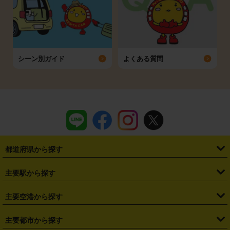
シーン別ガイド
よくある質問
都道府県から探す
・
北海道
・
青森県
・
岩手県
・
宮城県
・
秋田県
・
山形県
主要駅から探す
・
福島県
・
東京都
・
神奈川県
・
埼玉県
・
千葉県
・
茨城県
・
札幌駅
・
仙台駅
・
新宿駅
・
池袋駅
・
渋谷駅
・
東京駅
主要空港から探す
・
栃木県
・
群馬県
・
山梨県
・
愛知県
・
静岡県
・
岐阜県
・
横浜駅
・
川崎駅
・
大宮駅
・
西船橋駅
・
柏駅
・
名古屋駅
・
新千歳空港
・
仙台空港
主要都市から探す
・
長野県
・
新潟県
・
富山県
・
石川県
・
福井県
・
大阪府
・
大阪駅
・
難波駅
・
三宮駅
・
京都駅
・
広島駅
・
博多駅