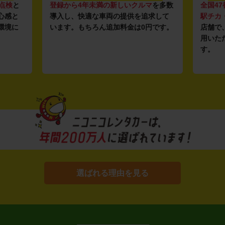
点検
と
登録から4年未満の新しいクルマ
を多数
全国47
心感と
導入し、快適な車両の提供を追求して
駅チカ
環境に
います。もちろん追加料金は0円です。
店舗で
用いた
す。
選ばれる理由を見る