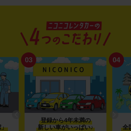
03
04
登録から4年未満の
潔」
新しい車がいっぱい♪
全