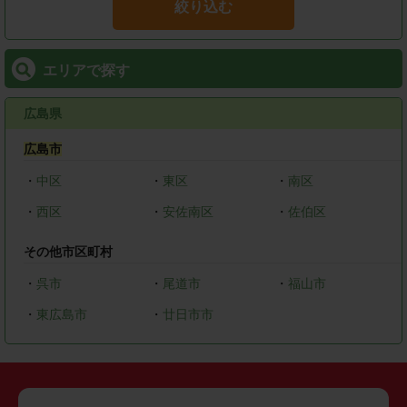
絞り込む
エリアで探す
広島県
広島市
・
中区
・
東区
・
南区
・
西区
・
安佐南区
・
佐伯区
その他市区町村
・
呉市
・
尾道市
・
福山市
・
東広島市
・
廿日市市