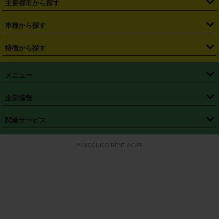
主要都市から探す
・
長野県
・
新潟県
・
富山県
・
石川県
・
福井県
・
大阪府
・
大阪駅
・
難波駅
・
三宮駅
・
京都駅
・
広島駅
・
博多駅
・
成田空港
・
羽田空港
・
兵庫県
・
京都府
・
滋賀県
・
和歌山県
・
奈良県
・
三重県
・
札幌市
・
仙台市
車種から探す
・
熊本駅
・
那覇空港駅
・
中部国際空港セントレア
・
関西国際空港
・
鳥取県
・
島根県
・
岡山県
・
広島県
・
山口県
・
徳島県
・
千葉市
・
さいたま市
・
軽自動車
・
コンパクトカー
・
ステーションワゴン・セダン
特徴から探す
・
大阪国際空港（伊丹空港）
・
神戸空港
・
香川県
・
愛媛県
・
高知県
・
福岡県
・
佐賀県
・
長崎県
・
横浜市
・
川崎市
・
ミニバン・ワンボックス
・
高級ミニバン・ワンボックス
・
SUV
・
岡山空港
・
徳島空港
・
ハイブリッド
・
宅配レンタカー
・
ETCカードレンタル
・
熊本県
・
大分県
・
宮崎県
・
鹿児島県
・
沖縄県
・
相模原市
・
新潟市
メニュー
・
軽トラック・商用バン
・
福岡空港
・
鹿児島空港
・
長期レンタル
・
深夜時間帯レンタル
・
免責補償プラス
・
静岡市
・
浜松市
・
・
トラック・バン
トップページ
・
はじめての方へ
・
ご利用案内
(タウンエースバン、ライトエースバン等)
企業情報
・
那覇空港
・
パーフェクト補償
・
スタッドレスタイヤ
・
直前予約
・
名古屋市
・
京都市
・
・
トラック・バン
ベストレート保証
・
予約から返却まで
・
・
店舗オリジナル
利用シーン別ガイ
(ハイエースバン・キャラバン等)
・
・
ニコパス(アプリ)
会社概要
・
ニュース
・
国際運転免許証
・
フランチャイズ募集
・
営業時間外返却サービス
・
個人情報保護
関連サービス
・
大阪市
・
堺市
ド
・
・
レッカー搬送サービス
カスタマーハラスメントに対する基本方針
・
神戸市
・
岡山市
・
・
車種・料金
カーリースなら「定額ニコノリパック」
・
店舗を探す
・
キャンペーン
© NICONICO RENT A CAR
・
特定商取引法に基づく表記
・
旅行業約款
・
広島市
・
北九州市
・
・
会員特典
超短期カーリースの「ニコリース」
・
選ばれる理由
・
安心・安全への取
り組み
・
福岡市
・
熊本市
・
清潔・快適な車内
・
徹底した車両点検
・
新しいクルマ
空間
・
お客様の声
・
お客様大賞
・
よくある質問