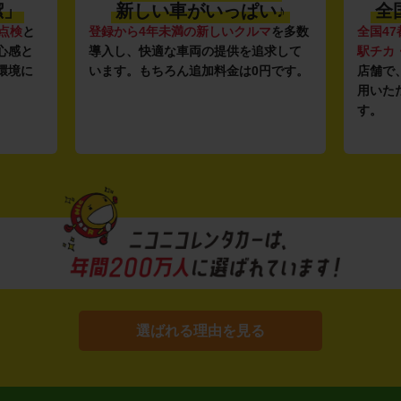
潔」
新しい車がいっぱい♪
全
点検
と
登録から4年未満の新しいクルマ
を多数
全国47
心感と
導入し、快適な車両の提供を追求して
駅チカ
環境に
います。もちろん追加料金は0円です。
店舗で
用いた
す。
選ばれる理由を見る