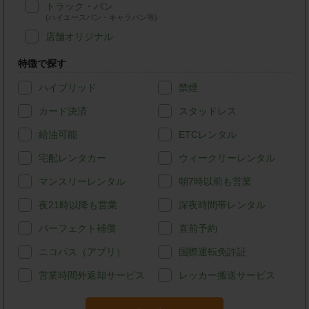
トラック・バン
(ハイエースバン・キャラバン等)
店舗オリジナル
特徴で探す
ハイブリッド
禁煙
カード決済
スタッドレス
給油可能
ETCレンタル
宅配レンタカー
ウィークリーレンタル
マンスリーレンタル
朝7時以前も営業
夜21時以降も営業
深夜時間帯レンタル
パーフェクト補償
直前予約
ニコパス（アプリ）
国際運転免許証
営業時間外返却サービス
レッカー搬送サービス