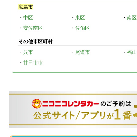
広島市
・
中区
・
東区
・
南区
・
安佐南区
・
佐伯区
その他市区町村
・
呉市
・
尾道市
・
福山
・
廿日市市