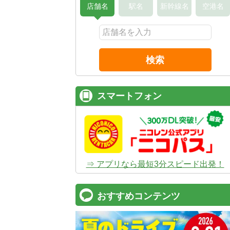
店舗名
駅名
新幹線名
空港名
検索
スマートフォン
⇒ アプリなら最短3分スピード出発！
おすすめコンテンツ