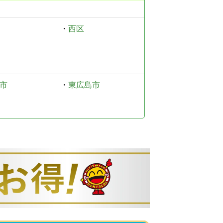
・
西区
市
・
東広島市