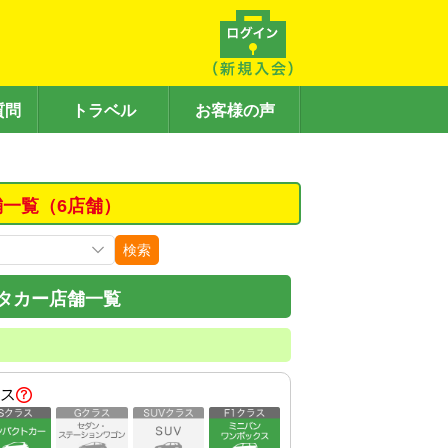
質問
トラベル
お客様の声
舗一覧（6店舗）
検索
タカー店舗一覧
ス