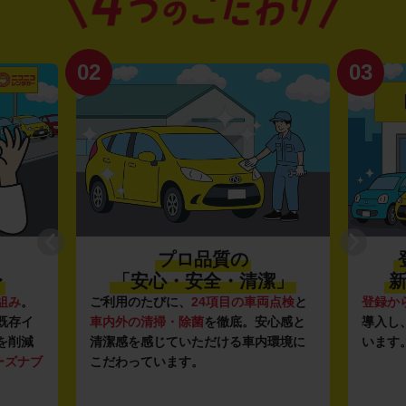
02
03
プロ品質の
〜
「安心・安全・清潔」
新
組み
。
ご利用のたびに、
24項目の車両点検
と
登録か
既存イ
車内外の清掃・除菌
を徹底。安心感と
導入し
を削減
清潔感を感じていただける車内環境に
います
ーズナブ
こだわっています。