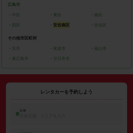
広島市
・
中区
・
東区
・
南区
・
西区
・
安佐南区
・
佐伯区
その他市区町村
・
呉市
・
尾道市
・
福山市
・
東広島市
・
廿日市市
レンタカーを予約しよう
出発
出発店舗、エリアを入力