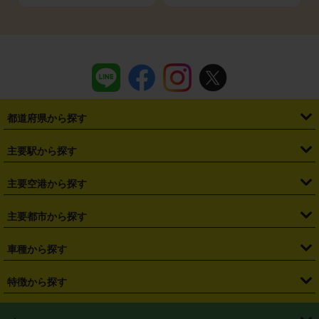
都道府県から探す
・
北海道
・
青森県
・
岩手県
・
宮城県
・
秋田県
・
山形県
主要駅から探す
・
福島県
・
東京都
・
神奈川県
・
埼玉県
・
千葉県
・
茨城県
・
札幌駅
・
仙台駅
・
新宿駅
・
池袋駅
・
渋谷駅
・
東京駅
主要空港から探す
・
栃木県
・
群馬県
・
山梨県
・
愛知県
・
静岡県
・
岐阜県
・
横浜駅
・
川崎駅
・
大宮駅
・
西船橋駅
・
柏駅
・
名古屋駅
・
新千歳空港
・
仙台空港
主要都市から探す
・
長野県
・
新潟県
・
富山県
・
石川県
・
福井県
・
大阪府
・
大阪駅
・
難波駅
・
三宮駅
・
京都駅
・
広島駅
・
博多駅
・
成田空港
・
羽田空港
・
兵庫県
・
京都府
・
滋賀県
・
和歌山県
・
奈良県
・
三重県
・
札幌市
・
仙台市
車種から探す
・
熊本駅
・
那覇空港駅
・
中部国際空港セントレア
・
関西国際空港
・
鳥取県
・
島根県
・
岡山県
・
広島県
・
山口県
・
徳島県
・
千葉市
・
さいたま市
・
軽自動車
・
コンパクトカー
・
ステーションワゴン・セダン
特徴から探す
・
大阪国際空港（伊丹空港）
・
神戸空港
・
香川県
・
愛媛県
・
高知県
・
福岡県
・
佐賀県
・
長崎県
・
横浜市
・
川崎市
・
ミニバン・ワンボックス
・
高級ミニバン・ワンボックス
・
SUV
・
岡山空港
・
徳島空港
・
ハイブリッド
・
宅配レンタカー
・
ETCカードレンタル
・
熊本県
・
大分県
・
宮崎県
・
鹿児島県
・
沖縄県
・
相模原市
・
新潟市