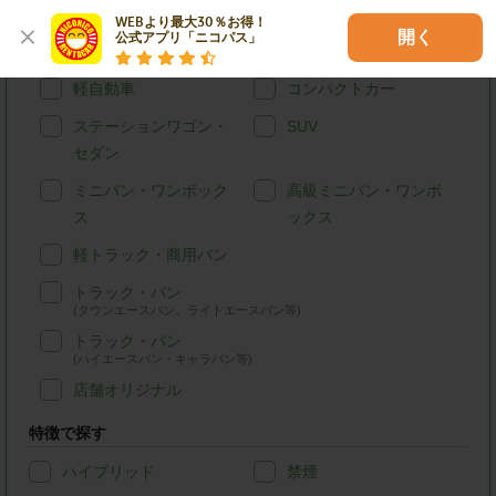
WEBより最大30％お得！

開く
公式アプリ「ニコパス」
車種別で探す
軽自動車
コンパクトカー
ステーションワゴン・
SUV
セダン
ミニバン・ワンボック
高級ミニバン・ワンボ
ス
ックス
軽トラック・商用バン
トラック・バン
(タウンエースバン、ライトエースバン等)
トラック・バン
(ハイエースバン・キャラバン等)
店舗オリジナル
特徴で探す
ハイブリッド
禁煙