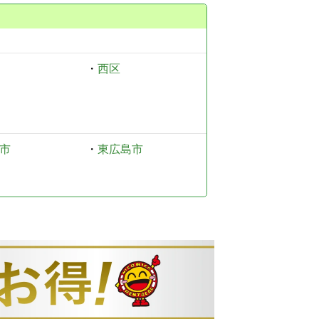
・
西区
市
・
東広島市