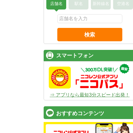
店舗名
駅名
新幹線名
空港名
検索
スマートフォン
⇒ アプリなら最短3分スピード出発！
おすすめコンテンツ