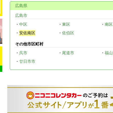
広島県
広島市
・
中区
・
東区
・
南区
・
安佐南区
・
佐伯区
その他市区町村
・
呉市
・
尾道市
・
福山
・
廿日市市