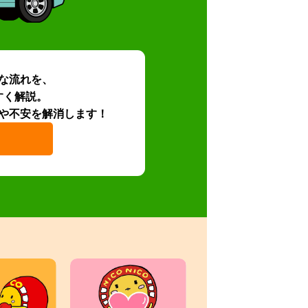
な流れを、
すく解説。
や不安を解消します！