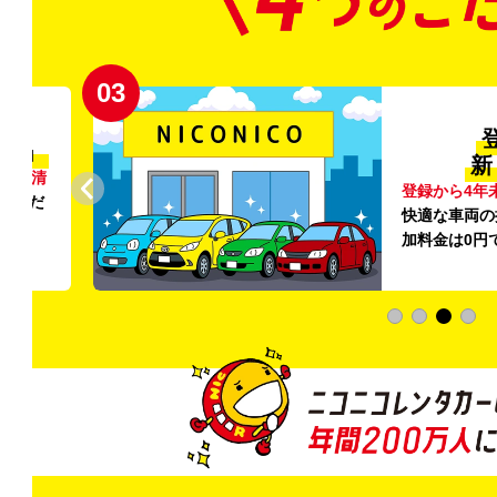
03
清潔」
新
外の清
登録から4年
いただ
快適な車両の
加料金は0円