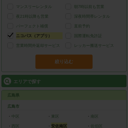
マンスリーレンタル
朝7時以前も営業
夜21時以降も営業
深夜時間帯レンタル
パーフェクト補償
直前予約
ニコパス（アプリ）
国際運転免許証
営業時間外返却サービス
レッカー搬送サービス
絞り込む
エリアで探す
広島県
広島市
・
中区
・
東区
・
南区
・
西区
・
安佐南区
・
佐伯区