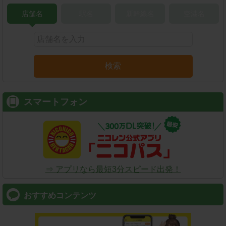
店舗名
駅名
新幹線名
空港名
検索
スマートフォン
⇒ アプリなら最短3分スピード出発！
おすすめコンテンツ