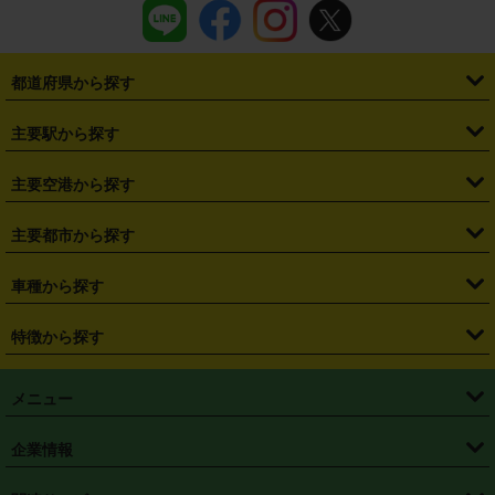
都道府県から探す
・
北海道
・
青森県
・
岩手県
・
宮城県
・
秋田県
・
山形県
主要駅から探す
・
福島県
・
東京都
・
神奈川県
・
埼玉県
・
千葉県
・
茨城県
・
札幌駅
・
仙台駅
・
新宿駅
・
池袋駅
・
渋谷駅
・
東京駅
主要空港から探す
・
栃木県
・
群馬県
・
山梨県
・
愛知県
・
静岡県
・
岐阜県
・
横浜駅
・
川崎駅
・
大宮駅
・
西船橋駅
・
柏駅
・
名古屋駅
・
新千歳空港
・
仙台空港
主要都市から探す
・
長野県
・
新潟県
・
富山県
・
石川県
・
福井県
・
大阪府
・
大阪駅
・
難波駅
・
三宮駅
・
京都駅
・
広島駅
・
博多駅
・
成田空港
・
羽田空港
・
兵庫県
・
京都府
・
滋賀県
・
和歌山県
・
奈良県
・
三重県
・
札幌市
・
仙台市
車種から探す
・
熊本駅
・
那覇空港駅
・
中部国際空港セントレア
・
関西国際空港
・
鳥取県
・
島根県
・
岡山県
・
広島県
・
山口県
・
徳島県
・
千葉市
・
さいたま市
・
軽自動車
・
コンパクトカー
・
ステーションワゴン・セダン
特徴から探す
・
大阪国際空港（伊丹空港）
・
神戸空港
・
香川県
・
愛媛県
・
高知県
・
福岡県
・
佐賀県
・
長崎県
・
横浜市
・
川崎市
・
ミニバン・ワンボックス
・
高級ミニバン・ワンボックス
・
SUV
・
岡山空港
・
徳島空港
・
ハイブリッド
・
宅配レンタカー
・
ETCカードレンタル
・
熊本県
・
大分県
・
宮崎県
・
鹿児島県
・
沖縄県
・
相模原市
・
新潟市
メニュー
・
軽トラック・商用バン
・
福岡空港
・
鹿児島空港
・
長期レンタル
・
深夜時間帯レンタル
・
免責補償プラス
・
静岡市
・
浜松市
・
・
トラック・バン
トップページ
・
はじめての方へ
・
ご利用案内
(タウンエースバン、ライトエースバン等)
企業情報
・
那覇空港
・
パーフェクト補償
・
スタッドレスタイヤ
・
直前予約
・
名古屋市
・
京都市
・
・
トラック・バン
ベストレート保証
・
予約から返却まで
・
・
店舗オリジナル
利用シーン別ガイ
(ハイエースバン・キャラバン等)
・
・
ニコパス(アプリ)
会社概要
・
ニュース
・
国際運転免許証
・
フランチャイズ募集
・
営業時間外返却サービス
・
個人情報保護