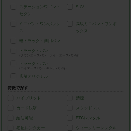
ステーションワゴン・
SUV
セダン
ミニバン・ワンボック
高級ミニバン・ワンボ
ス
ックス
軽トラック・商用バン
トラック・バン
(タウンエースバン、ライトエースバン等)
トラック・バン
(ハイエースバン・キャラバン等)
店舗オリジナル
特徴で探す
ハイブリッド
禁煙
カード決済
スタッドレス
給油可能
ETCレンタル
宅配レンタカー
ウィークリーレンタル