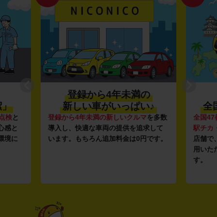
登録から4年未満の
潔」
新しい車がいっぱい♪
全
点検
と
登録から4年未満の新しいクルマ
を多数
全国47
心感と
導入し、快適な車両の提供を追求して
駅チカ
環境に
います。もちろん追加料金は0円です。
店舗で
用いた
す。