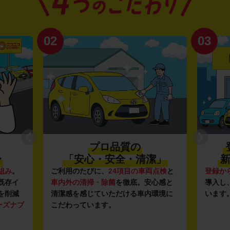
02
03
プロ品質の
〜
「安心・安全・清潔」
新
組み
。
ご利用のたびに、
24項目の車両点検
と
登録か
既存イ
車内外の清掃・除菌
を徹底。安心感と
導入し
を削減
清潔感を感じていただける車内環境に
います
ーズナブ
こだわっています。