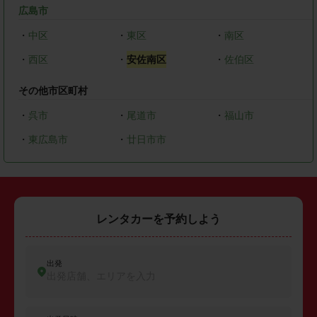
広島市
・
中区
・
東区
・
南区
・
西区
・
安佐南区
・
佐伯区
その他市区町村
・
呉市
・
尾道市
・
福山市
・
東広島市
・
廿日市市
レンタカーを予約しよう
出発
出発店舗、エリアを入力