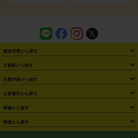
都道府県から探す
・
北海道
・
青森県
・
岩手県
・
宮城県
・
秋田県
・
山形県
主要駅から探す
・
福島県
・
東京都
・
神奈川県
・
埼玉県
・
千葉県
・
茨城県
・
札幌駅
・
仙台駅
・
新宿駅
・
池袋駅
・
渋谷駅
・
東京駅
主要空港から探す
・
栃木県
・
群馬県
・
山梨県
・
愛知県
・
静岡県
・
岐阜県
・
横浜駅
・
川崎駅
・
大宮駅
・
西船橋駅
・
柏駅
・
名古屋駅
・
新千歳空港
・
仙台空港
主要都市から探す
・
長野県
・
新潟県
・
富山県
・
石川県
・
福井県
・
大阪府
・
大阪駅
・
難波駅
・
三宮駅
・
京都駅
・
広島駅
・
博多駅
・
成田空港
・
羽田空港
・
兵庫県
・
京都府
・
滋賀県
・
和歌山県
・
奈良県
・
三重県
・
札幌市
・
仙台市
車種から探す
・
熊本駅
・
那覇空港駅
・
中部国際空港セントレア
・
関西国際空港
・
鳥取県
・
島根県
・
岡山県
・
広島県
・
山口県
・
徳島県
・
千葉市
・
さいたま市
・
軽自動車
・
コンパクトカー
・
ステーションワゴン・セダン
特徴から探す
・
大阪国際空港（伊丹空港）
・
神戸空港
・
香川県
・
愛媛県
・
高知県
・
福岡県
・
佐賀県
・
長崎県
・
横浜市
・
川崎市
・
ミニバン・ワンボックス
・
高級ミニバン・ワンボックス
・
SUV
・
岡山空港
・
徳島空港
・
ハイブリッド
・
宅配レンタカー
・
ETCカードレンタル
・
熊本県
・
大分県
・
宮崎県
・
鹿児島県
・
沖縄県
・
相模原市
・
新潟市