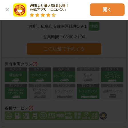
WEBより最大30％お得！

開く
公式アプリ「ニコパス」
広島緑井1丁目店
住所：
広島市安佐南区緑井1-9-1
地図
営業時間：
08:00-21:00
この店舗で予約する
保有車両クラス
各種サービス