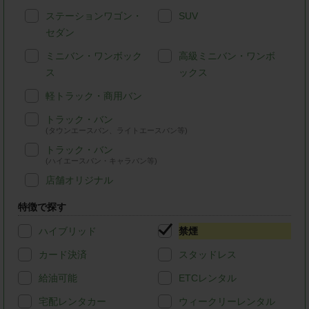
ステーションワゴン・
SUV
セダン
ミニバン・ワンボック
高級ミニバン・ワンボ
ス
ックス
軽トラック・商用バン
トラック・バン
(タウンエースバン、ライトエースバン等)
トラック・バン
(ハイエースバン・キャラバン等)
店舗オリジナル
特徴で探す
ハイブリッド
禁煙
カード決済
スタッドレス
給油可能
ETCレンタル
宅配レンタカー
ウィークリーレンタル