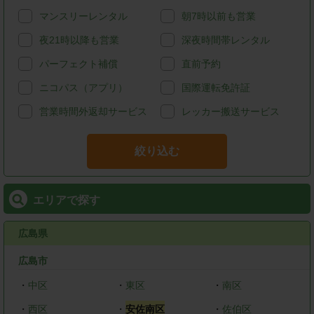
マンスリーレンタル
朝7時以前も営業
夜21時以降も営業
深夜時間帯レンタル
パーフェクト補償
直前予約
ニコパス（アプリ）
国際運転免許証
営業時間外返却サービス
レッカー搬送サービス
絞り込む
エリアで探す
広島県
広島市
・
中区
・
東区
・
南区
・
西区
・
安佐南区
・
佐伯区