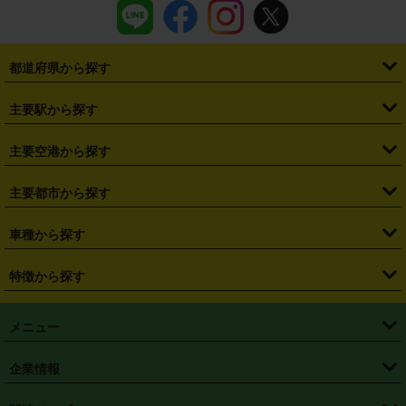
都道府県から探す
・
北海道
・
青森県
・
岩手県
・
宮城県
・
秋田県
・
山形県
主要駅から探す
・
福島県
・
東京都
・
神奈川県
・
埼玉県
・
千葉県
・
茨城県
・
札幌駅
・
仙台駅
・
新宿駅
・
池袋駅
・
渋谷駅
・
東京駅
主要空港から探す
・
栃木県
・
群馬県
・
山梨県
・
愛知県
・
静岡県
・
岐阜県
・
横浜駅
・
川崎駅
・
大宮駅
・
西船橋駅
・
柏駅
・
名古屋駅
・
新千歳空港
・
仙台空港
主要都市から探す
・
長野県
・
新潟県
・
富山県
・
石川県
・
福井県
・
大阪府
・
大阪駅
・
難波駅
・
三宮駅
・
京都駅
・
広島駅
・
博多駅
・
成田空港
・
羽田空港
・
兵庫県
・
京都府
・
滋賀県
・
和歌山県
・
奈良県
・
三重県
・
札幌市
・
仙台市
車種から探す
・
熊本駅
・
那覇空港駅
・
中部国際空港セントレア
・
関西国際空港
・
鳥取県
・
島根県
・
岡山県
・
広島県
・
山口県
・
徳島県
・
千葉市
・
さいたま市
・
軽自動車
・
コンパクトカー
・
ステーションワゴン・セダン
特徴から探す
・
大阪国際空港（伊丹空港）
・
神戸空港
・
香川県
・
愛媛県
・
高知県
・
福岡県
・
佐賀県
・
長崎県
・
横浜市
・
川崎市
・
ミニバン・ワンボックス
・
高級ミニバン・ワンボックス
・
SUV
・
岡山空港
・
徳島空港
・
ハイブリッド
・
宅配レンタカー
・
ETCカードレンタル
・
熊本県
・
大分県
・
宮崎県
・
鹿児島県
・
沖縄県
・
相模原市
・
新潟市
メニュー
・
軽トラック・商用バン
・
福岡空港
・
鹿児島空港
・
長期レンタル
・
深夜時間帯レンタル
・
免責補償プラス
・
静岡市
・
浜松市
・
・
トラック・バン
トップページ
・
はじめての方へ
・
ご利用案内
(タウンエースバン、ライトエースバン等)
企業情報
・
那覇空港
・
パーフェクト補償
・
スタッドレスタイヤ
・
直前予約
・
名古屋市
・
京都市
・
・
トラック・バン
ベストレート保証
・
予約から返却まで
・
・
店舗オリジナル
利用シーン別ガイ
(ハイエースバン・キャラバン等)
・
・
ニコパス(アプリ)
会社概要
・
ニュース
・
国際運転免許証
・
フランチャイズ募集
・
営業時間外返却サービス
・
個人情報保護