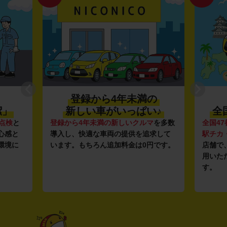
登録から4年未満の
潔」
新しい車がいっぱい♪
全
点検
と
登録から4年未満の新しいクルマ
を多数
全国47
心感と
導入し、快適な車両の提供を追求して
駅チカ
環境に
います。もちろん追加料金は0円です。
店舗で
用いた
す。