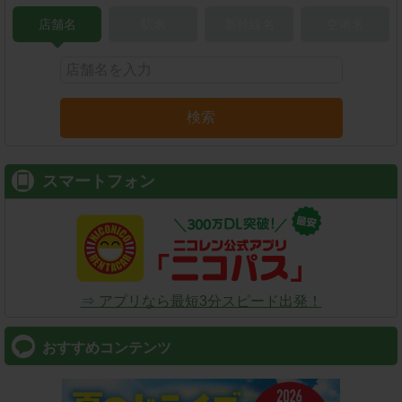
店舗名
駅名
新幹線名
空港名
検索
スマートフォン
⇒ アプリなら最短3分スピード出発！
おすすめコンテンツ