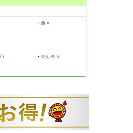
・
西区
市
・
東広島市