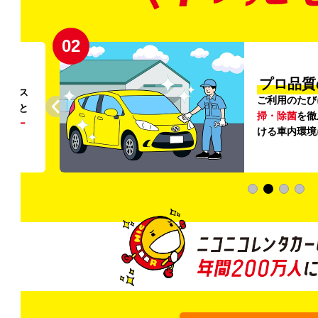
02
円〜
プロ品質
リンス
ご利用のたび
ること
掃・除菌
を徹
う
リー
ける車内環境