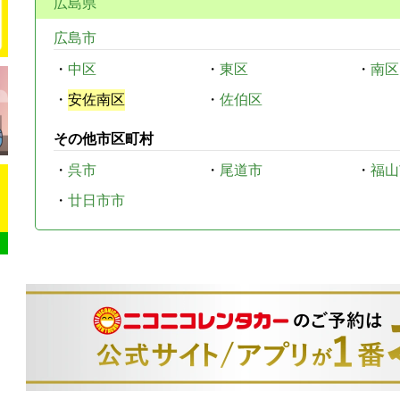
広島県
広島市
・
中区
・
東区
・
南区
・
安佐南区
・
佐伯区
その他市区町村
・
呉市
・
尾道市
・
福山
・
廿日市市