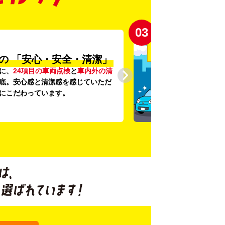
03
の
「安心・安全・清潔」
に、
24項目の車両点検
と
車内外の清
底。安心感と清潔感を感じていただ
にこだわっています。