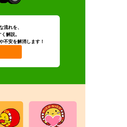
な流れを、
すく解説。
や不安を解消します！