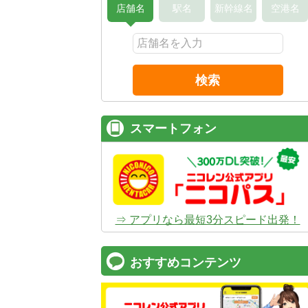
店舗名
駅名
新幹線名
空港名
検索
スマートフォン
⇒ アプリなら最短3分スピード出発！
おすすめコンテンツ