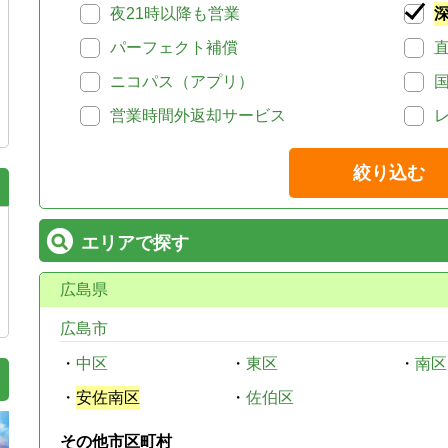
夜21時以降も営業
パーフェクト補償
ニコパス（アプリ）
営業時間外返却サービス
絞り込む
エリアで探す
広島県
広島市
・
中区
・
東区
・
南区
・
安佐南区
・
佐伯区
その他市区町村