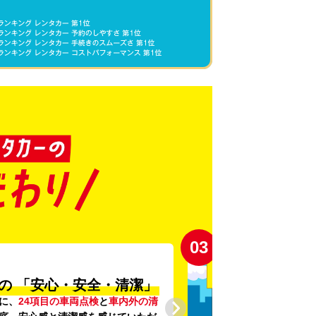
03
の
「安心・安全・清潔」
に、
24項目の車両点検
と
車内外の清