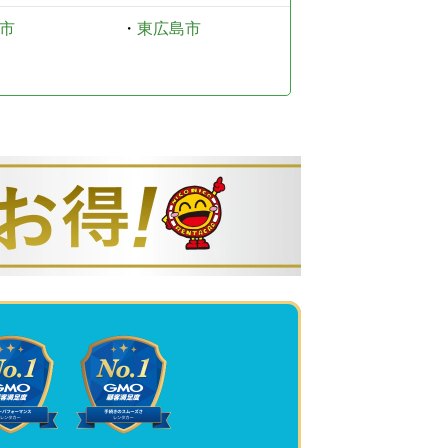
市
・
東広島市