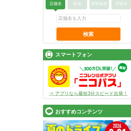
店舗名
駅名
新幹線名
空港名
検索
スマートフォン
⇒ アプリなら最短3分スピード出発！
おすすめコンテンツ