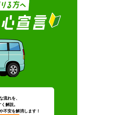
な流れを、
すく解説。
や不安を解消します！