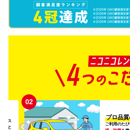
02
円〜
プロ品質
リンス
ご利用のたび
ること