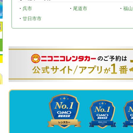
・
呉市
・
尾道市
・
福山
・
廿日市市