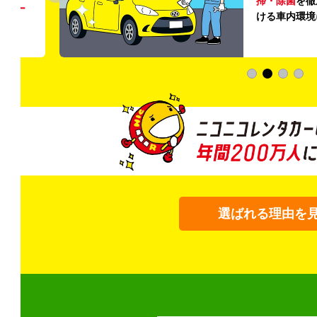
掃・除菌
を徹
う
リー
ける車内環境
選ばれる理由を