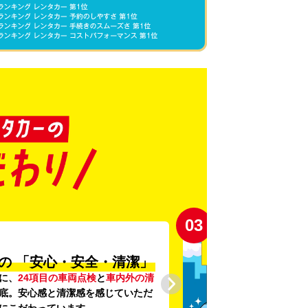
03
の
「安心・安全・清潔」
に、
24項目の車両点検
と
車内外の清
底。安心感と清潔感を感じていただ
にこだわっています。