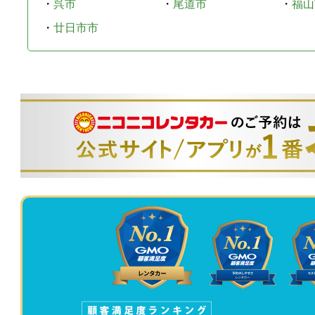
・
呉市
・
尾道市
・
福山
・
廿日市市