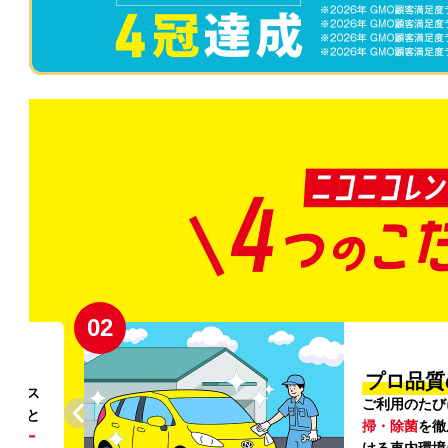
02
円〜
プロ品質
リンス
ご利用のたび
ること
掃・除菌
を徹
う
リー
ける車内環境