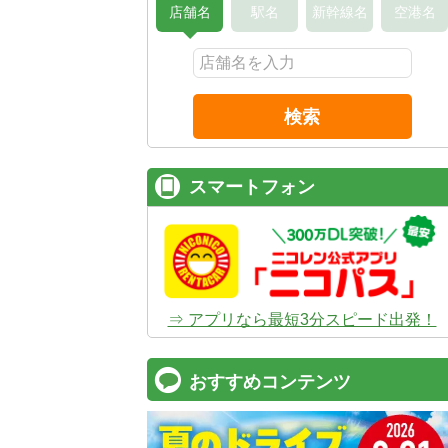
店舗名
駅名
新幹線名
空港名
検索
スマートフォン
⇒ アプリなら最短3分スピード出発！
おすすめコンテンツ