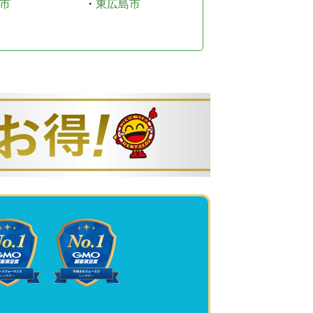
市
・
東広島市