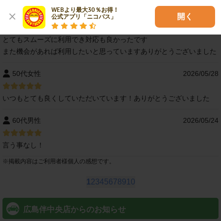
WEBより最大30％お得！

50代男性
2026/06/16
開く
公式アプリ「ニコパス」
とてもスムーズに利用でき対応も良かったです
また機会があれば利用したいと思っていますありがとうございました
50代女性
2026/05/28
いつもとても良くしていただいています！ありがとうございました
60代男性
2026/05/24
言う事なし！
※
掲載内容はご利用者様個人の感想です。
1
2
3
4
5
6
7
8
9
10
広島伴中央店からのお知らせ