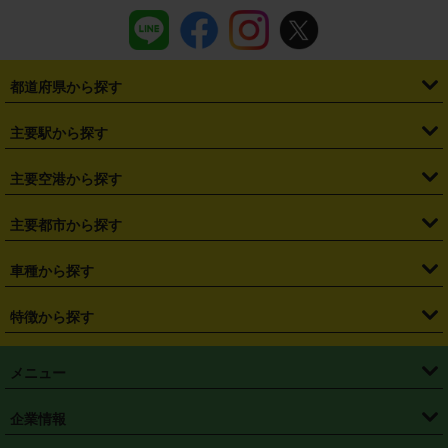
都道府県から探す
・
北海道
・
青森県
・
岩手県
・
宮城県
・
秋田県
・
山形県
主要駅から探す
・
福島県
・
東京都
・
神奈川県
・
埼玉県
・
千葉県
・
茨城県
・
札幌駅
・
仙台駅
・
新宿駅
・
池袋駅
・
渋谷駅
・
東京駅
主要空港から探す
・
栃木県
・
群馬県
・
山梨県
・
愛知県
・
静岡県
・
岐阜県
・
横浜駅
・
川崎駅
・
大宮駅
・
西船橋駅
・
柏駅
・
名古屋駅
・
新千歳空港
・
仙台空港
主要都市から探す
・
長野県
・
新潟県
・
富山県
・
石川県
・
福井県
・
大阪府
・
大阪駅
・
難波駅
・
三宮駅
・
京都駅
・
広島駅
・
博多駅
・
成田空港
・
羽田空港
・
兵庫県
・
京都府
・
滋賀県
・
和歌山県
・
奈良県
・
三重県
・
札幌市
・
仙台市
車種から探す
・
熊本駅
・
那覇空港駅
・
中部国際空港セントレア
・
関西国際空港
・
鳥取県
・
島根県
・
岡山県
・
広島県
・
山口県
・
徳島県
・
千葉市
・
さいたま市
・
軽自動車
・
コンパクトカー
・
ステーションワゴン・セダン
特徴から探す
・
大阪国際空港（伊丹空港）
・
神戸空港
・
香川県
・
愛媛県
・
高知県
・
福岡県
・
佐賀県
・
長崎県
・
横浜市
・
川崎市
・
ミニバン・ワンボックス
・
高級ミニバン・ワンボックス
・
SUV
・
岡山空港
・
徳島空港
・
ハイブリッド
・
宅配レンタカー
・
ETCカードレンタル
・
熊本県
・
大分県
・
宮崎県
・
鹿児島県
・
沖縄県
・
相模原市
・
新潟市
メニュー
・
軽トラック・商用バン
・
福岡空港
・
鹿児島空港
・
長期レンタル
・
深夜時間帯レンタル
・
免責補償プラス
・
静岡市
・
浜松市
・
・
トラック・バン
トップページ
・
はじめての方へ
・
ご利用案内
(タウンエースバン、ライトエースバン等)
企業情報
・
那覇空港
・
パーフェクト補償
・
スタッドレスタイヤ
・
直前予約
・
名古屋市
・
京都市
・
・
トラック・バン
ベストレート保証
・
予約から返却まで
・
・
店舗オリジナル
利用シーン別ガイ
(ハイエースバン・キャラバン等)