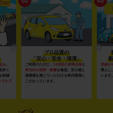
02
03
プロ品質の
〜
「安心・安全・清潔」
新
組み
。
ご利用のたびに、
24項目の車両点検
と
登録か
既存イ
車内外の清掃・除菌
を徹底。安心感と
導入し
を削減
清潔感を感じていただける車内環境に
います
ーズナブ
こだわっています。