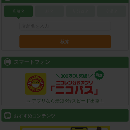
店舗名
駅名
新幹線名
空港名
検索
スマートフォン
⇒ アプリなら最短3分スピード出発！
おすすめコンテンツ