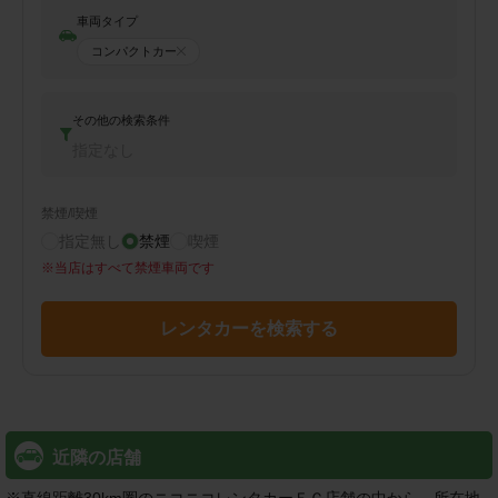
車両タイプ
コンパクトカー
その他の検索条件
指定なし
禁煙/喫煙
指定無し
禁煙
喫煙
※
当店はすべて禁煙車両です
レンタカーを検索する
近隣の店舗
※
直線距離30km圏のニコニコレンタカーＦＣ店舗の中から、所在地