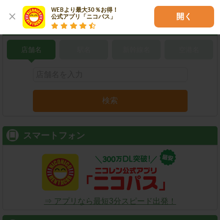
WEBより最大30％お得！

開く
公式アプリ「ニコパス」
こだわり条件で検索
店舗名
駅名
新幹線名
空港名
検索
スマートフォン
⇒ アプリなら最短3分スピード出発！