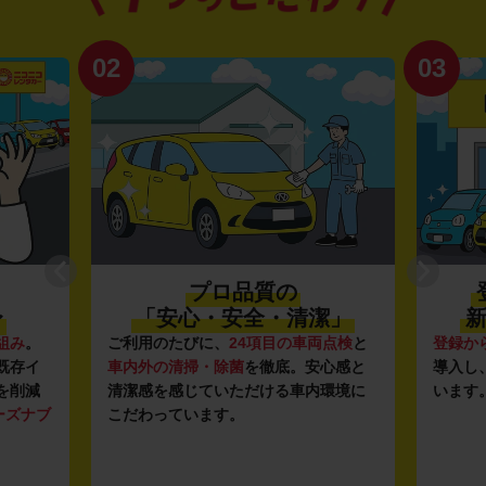
02
03
プロ品質の
〜
「安心・安全・清潔」
新
組み
。
ご利用のたびに、
24項目の車両点検
と
登録か
既存イ
車内外の清掃・除菌
を徹底。安心感と
導入し
を削減
清潔感を感じていただける車内環境に
います
ーズナブ
こだわっています。