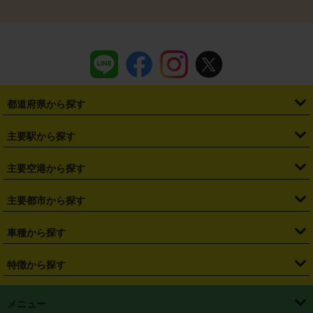
都道府県から探す
・
北海道
・
青森県
・
岩手県
・
宮城県
・
秋田県
・
山形県
主要駅から探す
・
福島県
・
東京都
・
神奈川県
・
埼玉県
・
千葉県
・
茨城県
・
札幌駅
・
仙台駅
・
新宿駅
・
池袋駅
・
渋谷駅
・
東京駅
主要空港から探す
・
栃木県
・
群馬県
・
山梨県
・
愛知県
・
静岡県
・
岐阜県
・
横浜駅
・
川崎駅
・
大宮駅
・
西船橋駅
・
柏駅
・
名古屋駅
・
新千歳空港
・
仙台空港
主要都市から探す
・
長野県
・
新潟県
・
富山県
・
石川県
・
福井県
・
大阪府
・
大阪駅
・
難波駅
・
三宮駅
・
京都駅
・
広島駅
・
博多駅
・
成田空港
・
羽田空港
・
兵庫県
・
京都府
・
滋賀県
・
和歌山県
・
奈良県
・
三重県
・
札幌市
・
仙台市
車種から探す
・
熊本駅
・
那覇空港駅
・
中部国際空港セントレア
・
関西国際空港
・
鳥取県
・
島根県
・
岡山県
・
広島県
・
山口県
・
徳島県
・
千葉市
・
さいたま市
・
軽自動車
・
コンパクトカー
・
ステーションワゴン・セダン
特徴から探す
・
大阪国際空港（伊丹空港）
・
神戸空港
・
香川県
・
愛媛県
・
高知県
・
福岡県
・
佐賀県
・
長崎県
・
横浜市
・
川崎市
・
ミニバン・ワンボックス
・
高級ミニバン・ワンボックス
・
SUV
・
岡山空港
・
徳島空港
・
ハイブリッド
・
宅配レンタカー
・
ETCカードレンタル
・
熊本県
・
大分県
・
宮崎県
・
鹿児島県
・
沖縄県
・
相模原市
・
新潟市
メニュー
・
軽トラック・商用バン
・
福岡空港
・
鹿児島空港