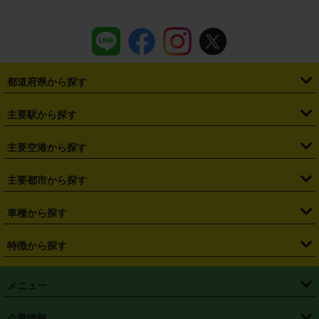
都道府県から探す
・
北海道
・
青森県
・
岩手県
・
宮城県
・
秋田県
・
山形県
主要駅から探す
・
福島県
・
東京都
・
神奈川県
・
埼玉県
・
千葉県
・
茨城県
・
札幌駅
・
仙台駅
・
新宿駅
・
池袋駅
・
渋谷駅
・
東京駅
主要空港から探す
・
栃木県
・
群馬県
・
山梨県
・
愛知県
・
静岡県
・
岐阜県
・
横浜駅
・
川崎駅
・
大宮駅
・
西船橋駅
・
柏駅
・
名古屋駅
・
新千歳空港
・
仙台空港
主要都市から探す
・
長野県
・
新潟県
・
富山県
・
石川県
・
福井県
・
大阪府
・
大阪駅
・
難波駅
・
三宮駅
・
京都駅
・
広島駅
・
博多駅
・
成田空港
・
羽田空港
・
兵庫県
・
京都府
・
滋賀県
・
和歌山県
・
奈良県
・
三重県
・
札幌市
・
仙台市
車種から探す
・
熊本駅
・
那覇空港駅
・
中部国際空港セントレア
・
関西国際空港
・
鳥取県
・
島根県
・
岡山県
・
広島県
・
山口県
・
徳島県
・
千葉市
・
さいたま市
・
軽自動車
・
コンパクトカー
・
ステーションワゴン・セダン
特徴から探す
・
大阪国際空港（伊丹空港）
・
神戸空港
・
香川県
・
愛媛県
・
高知県
・
福岡県
・
佐賀県
・
長崎県
・
横浜市
・
川崎市
・
ミニバン・ワンボックス
・
高級ミニバン・ワンボックス
・
SUV
・
岡山空港
・
徳島空港
・
ハイブリッド
・
宅配レンタカー
・
ETCカードレンタル
・
熊本県
・
大分県
・
宮崎県
・
鹿児島県
・
沖縄県
・
相模原市
・
新潟市
メニュー
・
軽トラック・商用バン
・
福岡空港
・
鹿児島空港
・
長期レンタル
・
深夜時間帯レンタル
・
免責補償プラス
・
静岡市
・
浜松市
・
・
トラック・バン
トップページ
・
はじめての方へ
・
ご利用案内
(タウンエースバン、ライトエースバン等)
企業情報
・
那覇空港