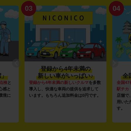
03
04
登録から4年未満の
潔」
新しい車がいっぱい♪
全
点検
と
登録から4年未満の新しいクルマ
を多数
全国47
心感と
導入し、快適な車両の提供を追求して
駅チカ
環境に
います。もちろん追加料金は0円です。
店舗で
用いた
す。