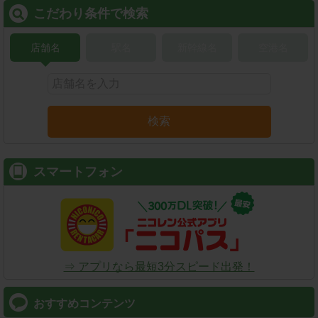
こだわり条件で検索
店舗名
駅名
新幹線名
空港名
検索
スマートフォン
⇒ アプリなら最短3分スピード出発！
おすすめコンテンツ