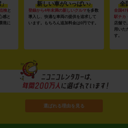
潔」
新しい車がいっぱい♪
全
点検
と
登録から4年未満の新しいクルマ
を多数
全国47
心感と
導入し、快適な車両の提供を追求して
駅チカ
環境に
います。もちろん追加料金は0円です。
店舗で
用いた
す。
選ばれる理由を見る