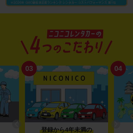
03
04
登録から4年未満の