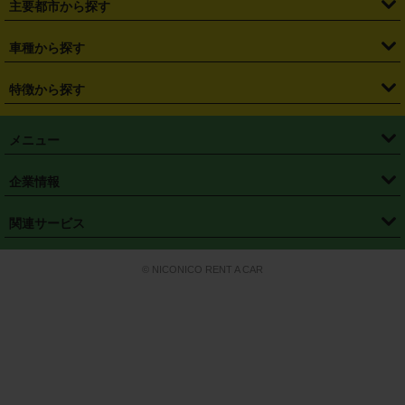
主要都市から探す
・
長野県
・
新潟県
・
富山県
・
石川県
・
福井県
・
大阪府
・
大阪駅
・
難波駅
・
三宮駅
・
京都駅
・
広島駅
・
博多駅
・
成田空港
・
羽田空港
・
兵庫県
・
京都府
・
滋賀県
・
和歌山県
・
奈良県
・
三重県
・
札幌市
・
仙台市
車種から探す
・
熊本駅
・
那覇空港駅
・
中部国際空港セントレア
・
関西国際空港
・
鳥取県
・
島根県
・
岡山県
・
広島県
・
山口県
・
徳島県
・
千葉市
・
さいたま市
・
軽自動車
・
コンパクトカー
・
ステーションワゴン・セダン
特徴から探す
・
大阪国際空港（伊丹空港）
・
神戸空港
・
香川県
・
愛媛県
・
高知県
・
福岡県
・
佐賀県
・
長崎県
・
横浜市
・
川崎市
・
ミニバン・ワンボックス
・
高級ミニバン・ワンボックス
・
SUV
・
岡山空港
・
徳島空港
・
ハイブリッド
・
宅配レンタカー
・
ETCカードレンタル
・
熊本県
・
大分県
・
宮崎県
・
鹿児島県
・
沖縄県
・
相模原市
・
新潟市
メニュー
・
軽トラック・商用バン
・
福岡空港
・
鹿児島空港
・
長期レンタル
・
深夜時間帯レンタル
・
免責補償プラス
・
静岡市
・
浜松市
・
・
トラック・バン
トップページ
・
はじめての方へ
・
ご利用案内
(タウンエースバン、ライトエースバン等)
企業情報
・
那覇空港
・
パーフェクト補償
・
スタッドレスタイヤ
・
直前予約
・
名古屋市
・
京都市
・
・
トラック・バン
ベストレート保証
・
予約から返却まで
・
・
店舗オリジナル
利用シーン別ガイ
(ハイエースバン・キャラバン等)
・
・
ニコパス(アプリ)
会社概要
・
ニュース
・
国際運転免許証
・
フランチャイズ募集
・
営業時間外返却サービス
・
個人情報保護
関連サービス
・
大阪市
・
堺市
ド
・
・
レッカー搬送サービス
カスタマーハラスメントに対する基本方針
・
神戸市
・
岡山市
・
・
車種・料金
カーリースなら「定額ニコノリパック」
・
店舗を探す
・
キャンペーン
© NICONICO RENT A CAR
・
特定商取引法に基づく表記
・
旅行業約款
・
広島市
・
北九州市
・
・
会員特典
超短期カーリースの「ニコリース」
・
選ばれる理由
・
安心・安全への取
り組み
・
福岡市
・
熊本市
・
清潔・快適な車内
・
徹底した車両点検
・
新しいクルマ
空間
・
お客様の声
・
お客様大賞
・
よくある質問