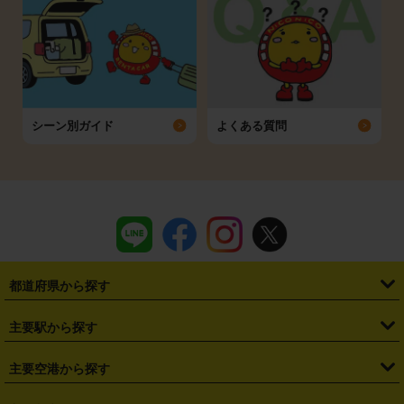
シーン別ガイド
よくある質問
都道府県から探す
・
北海道
・
青森県
・
岩手県
・
宮城県
・
秋田県
・
山形県
主要駅から探す
・
福島県
・
東京都
・
神奈川県
・
埼玉県
・
千葉県
・
茨城県
・
札幌駅
・
仙台駅
・
新宿駅
・
池袋駅
・
渋谷駅
・
東京駅
主要空港から探す
・
栃木県
・
群馬県
・
山梨県
・
愛知県
・
静岡県
・
岐阜県
・
横浜駅
・
川崎駅
・
大宮駅
・
西船橋駅
・
柏駅
・
名古屋駅
・
新千歳空港
・
仙台空港