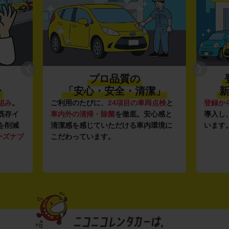
プロ品質の
〜
「安心・安全・清潔」
新
組み
。
ご利用のたびに、
24項目の車両点検
と
登録か
既存イ
車内外の清掃・除菌
を徹底。安心感と
導入し
を削減
清潔感を感じていただける車内環境に
います
ーズナブ
こだわっています。