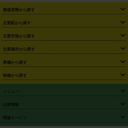
都道府県から探す
・
北海道
・
青森県
・
岩手県
・
宮城県
・
秋田県
・
山形県
主要駅から探す
・
福島県
・
東京都
・
神奈川県
・
埼玉県
・
千葉県
・
茨城県
・
札幌駅
・
仙台駅
・
新宿駅
・
池袋駅
・
渋谷駅
・
東京駅
主要空港から探す
・
栃木県
・
群馬県
・
山梨県
・
愛知県
・
静岡県
・
岐阜県
・
横浜駅
・
川崎駅
・
大宮駅
・
西船橋駅
・
柏駅
・
名古屋駅
・
新千歳空港
・
仙台空港
主要都市から探す
・
長野県
・
新潟県
・
富山県
・
石川県
・
福井県
・
大阪府
・
大阪駅
・
難波駅
・
三宮駅
・
京都駅
・
広島駅
・
博多駅
・
成田空港
・
羽田空港
・
兵庫県
・
京都府
・
滋賀県
・
和歌山県
・
奈良県
・
三重県
・
札幌市
・
仙台市
車種から探す
・
熊本駅
・
那覇空港駅
・
中部国際空港セントレア
・
関西国際空港
・
鳥取県
・
島根県
・
岡山県
・
広島県
・
山口県
・
徳島県
・
千葉市
・
さいたま市
・
軽自動車
・
コンパクトカー
・
ステーションワゴン・セダン
特徴から探す
・
大阪国際空港（伊丹空港）
・
神戸空港
・
香川県
・
愛媛県
・
高知県
・
福岡県
・
佐賀県
・
長崎県
・
横浜市
・
川崎市
・
ミニバン・ワンボックス
・
高級ミニバン・ワンボックス
・
SUV
・
岡山空港
・
徳島空港
・
ハイブリッド
・
宅配レンタカー
・
ETCカードレンタル
・
熊本県
・
大分県
・
宮崎県
・
鹿児島県
・
沖縄県
・
相模原市
・
新潟市
メニュー
・
軽トラック・商用バン
・
福岡空港
・
鹿児島空港
・
長期レンタル
・
深夜時間帯レンタル
・
免責補償プラス
・
静岡市
・
浜松市
・
・
トラック・バン
トップページ
・
はじめての方へ
・
ご利用案内
(タウンエースバン、ライトエースバン等)
企業情報
・
那覇空港
・
パーフェクト補償
・
スタッドレスタイヤ
・
直前予約
・
名古屋市
・
京都市
・
・
トラック・バン
ベストレート保証
・
予約から返却まで
・
・
店舗オリジナル
利用シーン別ガイ
(ハイエースバン・キャラバン等)
・
・
ニコパス(アプリ)
会社概要
・
ニュース
・
国際運転免許証
・
フランチャイズ募集
・
営業時間外返却サービス
・
個人情報保護
関連サービス
・
大阪市
・
堺市
ド
・
・
レッカー搬送サービス
カスタマーハラスメントに対する基本方針
・
神戸市
・
岡山市