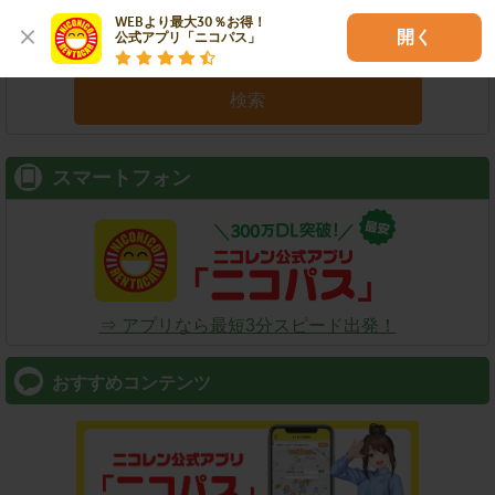
WEBより最大30％お得！

開く
公式アプリ「ニコパス」
検索
スマートフォン
⇒ アプリなら最短3分スピード出発！
おすすめコンテンツ