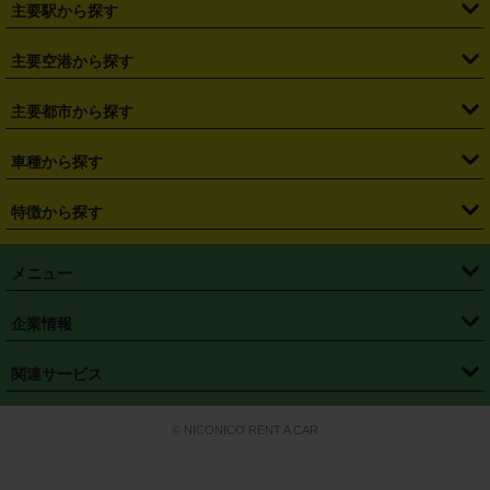
主要駅から探す
・
福島県
・
東京都
・
神奈川県
・
埼玉県
・
千葉県
・
茨城県
・
札幌駅
・
仙台駅
・
新宿駅
・
池袋駅
・
渋谷駅
・
東京駅
主要空港から探す
・
栃木県
・
群馬県
・
山梨県
・
愛知県
・
静岡県
・
岐阜県
・
横浜駅
・
川崎駅
・
大宮駅
・
西船橋駅
・
柏駅
・
名古屋駅
・
新千歳空港
・
仙台空港
主要都市から探す
・
長野県
・
新潟県
・
富山県
・
石川県
・
福井県
・
大阪府
・
大阪駅
・
難波駅
・
三宮駅
・
京都駅
・
広島駅
・
博多駅
・
成田空港
・
羽田空港
・
兵庫県
・
京都府
・
滋賀県
・
和歌山県
・
奈良県
・
三重県
・
札幌市
・
仙台市
車種から探す
・
熊本駅
・
那覇空港駅
・
中部国際空港セントレア
・
関西国際空港
・
鳥取県
・
島根県
・
岡山県
・
広島県
・
山口県
・
徳島県
・
千葉市
・
さいたま市
・
軽自動車
・
コンパクトカー
・
ステーションワゴン・セダン
特徴から探す
・
大阪国際空港（伊丹空港）
・
神戸空港
・
香川県
・
愛媛県
・
高知県
・
福岡県
・
佐賀県
・
長崎県
・
横浜市
・
川崎市
・
ミニバン・ワンボックス
・
高級ミニバン・ワンボックス
・
SUV
・
岡山空港
・
徳島空港
・
ハイブリッド
・
宅配レンタカー
・
ETCカードレンタル
・
熊本県
・
大分県
・
宮崎県
・
鹿児島県
・
沖縄県
・
相模原市
・
新潟市
メニュー
・
軽トラック・商用バン
・
福岡空港
・
鹿児島空港
・
長期レンタル
・
深夜時間帯レンタル
・
免責補償プラス
・
静岡市
・
浜松市
・
・
トラック・バン
トップページ
・
はじめての方へ
・
ご利用案内
(タウンエースバン、ライトエースバン等)
企業情報
・
那覇空港
・
パーフェクト補償
・
スタッドレスタイヤ
・
直前予約
・
名古屋市
・
京都市
・
・
トラック・バン
ベストレート保証
・
予約から返却まで
・
・
店舗オリジナル
利用シーン別ガイ
(ハイエースバン・キャラバン等)
・
・
ニコパス(アプリ)
会社概要
・
ニュース
・
国際運転免許証
・
フランチャイズ募集
・
営業時間外返却サービス
・
個人情報保護
関連サービス
・
大阪市
・
堺市
ド
・
・
レッカー搬送サービス
カスタマーハラスメントに対する基本方針
・
神戸市
・
岡山市
・
・
車種・料金
カーリースなら「定額ニコノリパック」
・
店舗を探す
・
キャンペーン
© NICONICO RENT A CAR
・
特定商取引法に基づく表記
・
旅行業約款
・
広島市
・
北九州市
・
・
会員特典
超短期カーリースの「ニコリース」
・
選ばれる理由
・
安心・安全への取
り組み
・
福岡市
・
熊本市