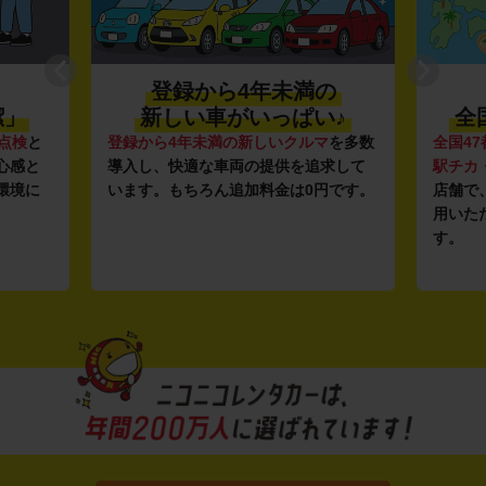
登録から4年未満の
潔」
新しい車がいっぱい♪
全
点検
と
登録から4年未満の新しいクルマ
を多数
全国47
心感と
導入し、快適な車両の提供を追求して
駅チカ
環境に
います。もちろん追加料金は0円です。
店舗で
用いた
す。