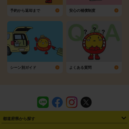
予約から返却まで
安心の補償制度
シーン別ガイド
よくある質問
都道府県から探す
・
北海道
・
青森県
・
岩手県
・
宮城県
・
秋田県
・
山形県