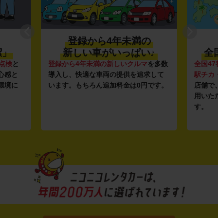
登録から4年未満の
潔」
新しい車がいっぱい♪
全
点検
と
登録から4年未満の新しいクルマ
を多数
全国47
心感と
導入し、快適な車両の提供を追求して
駅チカ
環境に
います。もちろん追加料金は0円です。
店舗で
用いた
す。