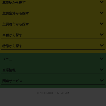
・
北海道
・
青森県
・
岩手県
・
宮城県
・
秋田県
・
山形県
主要駅から探す
・
福島県
・
東京都
・
神奈川県
・
埼玉県
・
千葉県
・
茨城県
・
札幌駅
・
仙台駅
・
新宿駅
・
池袋駅
・
渋谷駅
・
東京駅
主要空港から探す
・
栃木県
・
群馬県
・
山梨県
・
愛知県
・
静岡県
・
岐阜県
・
横浜駅
・
川崎駅
・
大宮駅
・
西船橋駅
・
柏駅
・
名古屋駅
・
新千歳空港
・
仙台空港
主要都市から探す
・
長野県
・
新潟県
・
富山県
・
石川県
・
福井県
・
大阪府
・
大阪駅
・
難波駅
・
三宮駅
・
京都駅
・
広島駅
・
博多駅
・
成田空港
・
羽田空港
・
兵庫県
・
京都府
・
滋賀県
・
和歌山県
・
奈良県
・
三重県
・
札幌市
・
仙台市
車種から探す
・
熊本駅
・
那覇空港駅
・
中部国際空港セントレア
・
関西国際空港
・
鳥取県
・
島根県
・
岡山県
・
広島県
・
山口県
・
徳島県
・
千葉市
・
さいたま市
・
軽自動車
・
コンパクトカー
・
ステーションワゴン・セダン
特徴から探す
・
大阪国際空港（伊丹空港）
・
神戸空港
・
香川県
・
愛媛県
・
高知県
・
福岡県
・
佐賀県
・
長崎県
・
横浜市
・
川崎市
・
ミニバン・ワンボックス
・
高級ミニバン・ワンボックス
・
SUV
・
岡山空港
・
徳島空港
・
ハイブリッド
・
宅配レンタカー
・
ETCカードレンタル
・
熊本県
・
大分県
・
宮崎県
・
鹿児島県
・
沖縄県
・
相模原市
・
新潟市
メニュー
・
軽トラック・商用バン
・
福岡空港
・
鹿児島空港
・
長期レンタル
・
深夜時間帯レンタル
・
免責補償プラス
・
静岡市
・
浜松市
・
・
トラック・バン
トップページ
・
はじめての方へ
・
ご利用案内
(タウンエースバン、ライトエースバン等)
企業情報
・
那覇空港
・
パーフェクト補償
・
スタッドレスタイヤ
・
直前予約
・
名古屋市
・
京都市
・
・
トラック・バン
ベストレート保証
・
予約から返却まで
・
・
店舗オリジナル
利用シーン別ガイ
(ハイエースバン・キャラバン等)
・
・
ニコパス(アプリ)
会社概要
・
ニュース
・
国際運転免許証
・
フランチャイズ募集
・
営業時間外返却サービス
・
個人情報保護
関連サービス
・
大阪市
・
堺市
ド
・
・
レッカー搬送サービス
カスタマーハラスメントに対する基本方針
・
神戸市
・
岡山市
・
・
車種・料金
カーリースなら「定額ニコノリパック」
・
店舗を探す
・
キャンペーン
© NICONICO RENT A CAR
・
特定商取引法に基づく表記
・
旅行業約款
・
広島市
・
北九州市
・
・
会員特典
超短期カーリースの「ニコリース」
・
選ばれる理由
・
安心・安全への取
り組み
・
福岡市
・
熊本市