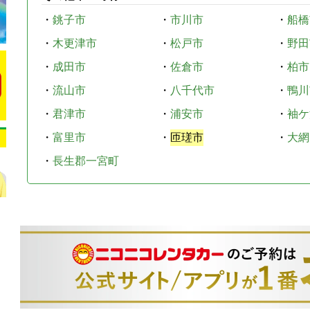
・
銚子市
・
市川市
・
船橋
・
木更津市
・
松戸市
・
野田
・
成田市
・
佐倉市
・
柏市
・
流山市
・
八千代市
・
鴨川
・
君津市
・
浦安市
・
袖ケ
・
富里市
・
匝瑳市
・
大網
・
長生郡一宮町