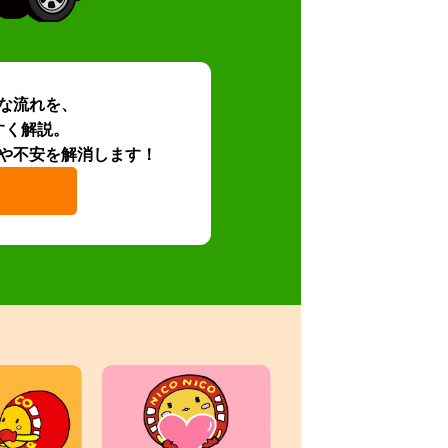
な流れを、
すく解説。
や不安を解消します！