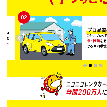
02
円〜
プロ品質
リンス
ご利用のたび
ること
掃・除菌
を徹
う
リー
ける車内環境