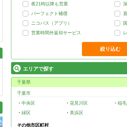
夜21時以降も営業
パーフェクト補償
ニコパス（アプリ）
営業時間外返却サービス
絞り込む
エリアで探す
千葉県
千葉市
・
中央区
・
花見川区
・
稲毛
・
緑区
・
美浜区
その他市区町村