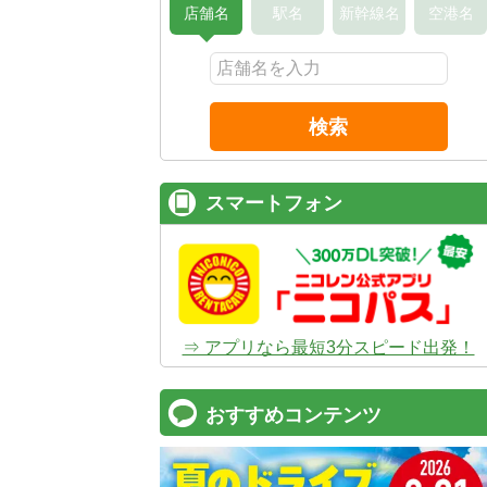
店舗名
駅名
新幹線名
空港名
検索
スマートフォン
⇒ アプリなら最短3分スピード出発！
おすすめコンテンツ