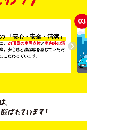
03
の
「安心・安全・清潔」
に、
24項目の車両点検
と
車内外の清
底。安心感と清潔感を感じていただ
にこだわっています。