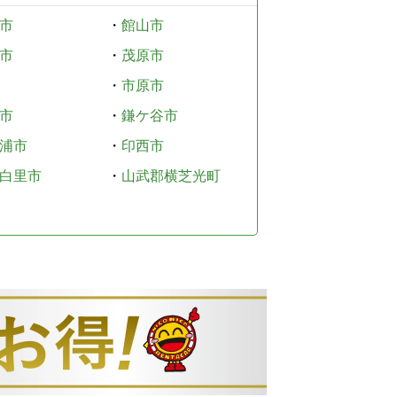
市
・
館山市
市
・
茂原市
・
市原市
市
・
鎌ケ谷市
浦市
・
印西市
白里市
・
山武郡横芝光町