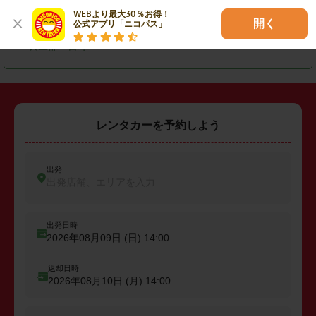
WEBより最大30％お得！

・
匝瑳市
・
大網白里市
・
山武郡横芝光町
開く
公式アプリ「ニコパス」
・
長生郡一宮町
レンタカーを予約しよう
出発
出発店舗、エリアを入力
出発日時
2026年08月09日 (日)
14:00
返却日時
2026年08月10日 (月)
14:00