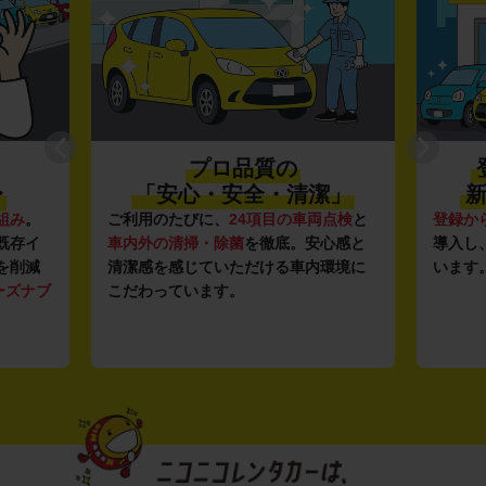
プロ品質の
〜
「安心・安全・清潔」
新
組み
。
ご利用のたびに、
24項目の車両点検
と
登録か
既存イ
車内外の清掃・除菌
を徹底。安心感と
導入し
を削減
清潔感を感じていただける車内環境に
います
ーズナブ
こだわっています。