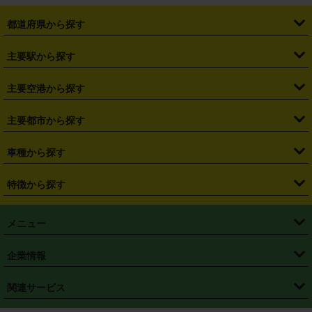
都道府県から探す
・
北海道
・
青森県
・
岩手県
・
宮城県
・
秋田県
・
山形県
主要駅から探す
・
福島県
・
東京都
・
神奈川県
・
埼玉県
・
千葉県
・
茨城県
・
札幌駅
・
仙台駅
・
新宿駅
・
池袋駅
・
渋谷駅
・
東京駅
主要空港から探す
・
栃木県
・
群馬県
・
山梨県
・
愛知県
・
静岡県
・
岐阜県
・
横浜駅
・
川崎駅
・
大宮駅
・
西船橋駅
・
柏駅
・
名古屋駅
・
新千歳空港
・
仙台空港
主要都市から探す
・
長野県
・
新潟県
・
富山県
・
石川県
・
福井県
・
大阪府
・
大阪駅
・
難波駅
・
三宮駅
・
京都駅
・
広島駅
・
博多駅
・
成田空港
・
羽田空港
・
兵庫県
・
京都府
・
滋賀県
・
和歌山県
・
奈良県
・
三重県
・
札幌市
・
仙台市
車種から探す
・
熊本駅
・
那覇空港駅
・
中部国際空港セントレア
・
関西国際空港
・
鳥取県
・
島根県
・
岡山県
・
広島県
・
山口県
・
徳島県
・
千葉市
・
さいたま市
・
軽自動車
・
コンパクトカー
・
ステーションワゴン・セダン
特徴から探す
・
大阪国際空港（伊丹空港）
・
神戸空港
・
香川県
・
愛媛県
・
高知県
・
福岡県
・
佐賀県
・
長崎県
・
横浜市
・
川崎市
・
ミニバン・ワンボックス
・
高級ミニバン・ワンボックス
・
SUV
・
岡山空港
・
徳島空港
・
ハイブリッド
・
宅配レンタカー
・
ETCカードレンタル
・
熊本県
・
大分県
・
宮崎県
・
鹿児島県
・
沖縄県
・
相模原市
・
新潟市
メニュー
・
軽トラック・商用バン
・
福岡空港
・
鹿児島空港
・
長期レンタル
・
深夜時間帯レンタル
・
免責補償プラス
・
静岡市
・
浜松市
・
・
トラック・バン
トップページ
・
はじめての方へ
・
ご利用案内
(タウンエースバン、ライトエースバン等)
企業情報
・
那覇空港
・
パーフェクト補償
・
スタッドレスタイヤ
・
直前予約
・
名古屋市
・
京都市
・
・
トラック・バン
ベストレート保証
・
予約から返却まで
・
・
店舗オリジナル
利用シーン別ガイ
(ハイエースバン・キャラバン等)
・
・
ニコパス(アプリ)
会社概要
・
ニュース
・
国際運転免許証
・
フランチャイズ募集
・
営業時間外返却サービス
・
個人情報保護
関連サービス
・
大阪市
・
堺市
ド
・
・
レッカー搬送サービス
カスタマーハラスメントに対する基本方針
・
神戸市
・
岡山市