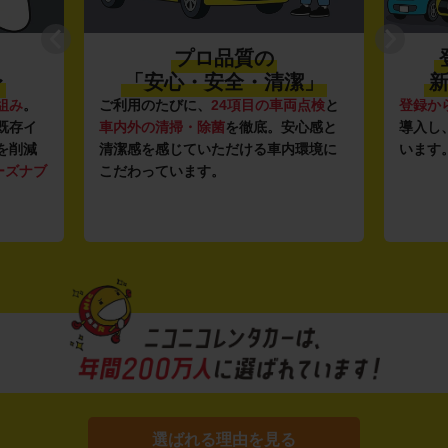
プロ品質の
〜
「安心・安全・清潔」
新
組み
。
ご利用のたびに、
24項目の車両点検
と
登録か
既存イ
車内外の清掃・除菌
を徹底。安心感と
導入し
を削減
清潔感を感じていただける車内環境に
います
ーズナブ
こだわっています。
選ばれる理由を見る