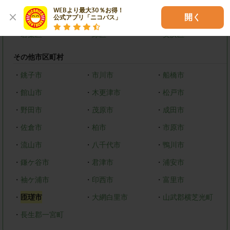
WEBより最大30％お得！

・
中央区
・
花見川区
・
稲毛区
開く
公式アプリ「ニコパス」
・
若葉区
・
緑区
・
美浜区
その他市区町村
・
銚子市
・
市川市
・
船橋市
・
館山市
・
木更津市
・
松戸市
・
野田市
・
茂原市
・
成田市
・
佐倉市
・
柏市
・
市原市
・
流山市
・
八千代市
・
鴨川市
・
鎌ケ谷市
・
君津市
・
浦安市
・
袖ケ浦市
・
印西市
・
富里市
・
匝瑳市
・
大網白里市
・
山武郡横芝光町
・
長生郡一宮町