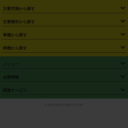
・
福島県
・
東京都
・
神奈川県
・
埼玉県
・
千葉県
・
茨城県
・
札幌駅
・
仙台駅
・
新宿駅
・
池袋駅
・
渋谷駅
・
東京駅
主要空港から探す
・
栃木県
・
群馬県
・
山梨県
・
愛知県
・
静岡県
・
岐阜県
・
横浜駅
・
川崎駅
・
大宮駅
・
西船橋駅
・
柏駅
・
名古屋駅
・
新千歳空港
・
仙台空港
主要都市から探す
・
長野県
・
新潟県
・
富山県
・
石川県
・
福井県
・
大阪府
・
大阪駅
・
難波駅
・
三宮駅
・
京都駅
・
広島駅
・
博多駅
・
成田空港
・
羽田空港
・
兵庫県
・
京都府
・
滋賀県
・
和歌山県
・
奈良県
・
三重県
・
札幌市
・
仙台市
車種から探す
・
熊本駅
・
那覇空港駅
・
中部国際空港セントレア
・
関西国際空港
・
鳥取県
・
島根県
・
岡山県
・
広島県
・
山口県
・
徳島県
・
千葉市
・
さいたま市
・
軽自動車
・
コンパクトカー
・
ステーションワゴン・セダン
特徴から探す
・
大阪国際空港（伊丹空港）
・
神戸空港
・
香川県
・
愛媛県
・
高知県
・
福岡県
・
佐賀県
・
長崎県
・
横浜市
・
川崎市
・
ミニバン・ワンボックス
・
高級ミニバン・ワンボックス
・
SUV
・
岡山空港
・
徳島空港
・
ハイブリッド
・
宅配レンタカー
・
ETCカードレンタル
・
熊本県
・
大分県
・
宮崎県
・
鹿児島県
・
沖縄県
・
相模原市
・
新潟市
メニュー
・
軽トラック・商用バン
・
福岡空港
・
鹿児島空港
・
長期レンタル
・
深夜時間帯レンタル
・
免責補償プラス
・
静岡市
・
浜松市
・
・
トラック・バン
トップページ
・
はじめての方へ
・
ご利用案内
(タウンエースバン、ライトエースバン等)
企業情報
・
那覇空港
・
パーフェクト補償
・
スタッドレスタイヤ
・
直前予約
・
名古屋市
・
京都市
・
・
トラック・バン
ベストレート保証
・
予約から返却まで
・
・
店舗オリジナル
利用シーン別ガイ
(ハイエースバン・キャラバン等)
・
・
ニコパス(アプリ)
会社概要
・
ニュース
・
国際運転免許証
・
フランチャイズ募集
・
営業時間外返却サービス
・
個人情報保護
関連サービス
・
大阪市
・
堺市
ド
・
・
レッカー搬送サービス
カスタマーハラスメントに対する基本方針
・
神戸市
・
岡山市
・
・
車種・料金
カーリースなら「定額ニコノリパック」
・
店舗を探す
・
キャンペーン
© NICONICO RENT A CAR
・
特定商取引法に基づく表記
・
旅行業約款
・
広島市
・
北九州市
・
・
会員特典
超短期カーリースの「ニコリース」
・
選ばれる理由
・
安心・安全への取
り組み
・
福岡市
・
熊本市
・
清潔・快適な車内
・
徹底した車両点検
・
新しいクルマ