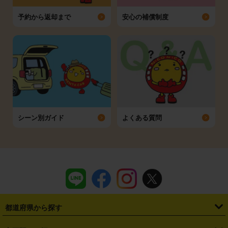
予約から返却まで
安心の補償制度
シーン別ガイド
よくある質問
都道府県から探す
・
北海道
・
青森県
・
岩手県
・
宮城県
・
秋田県
・
山形県