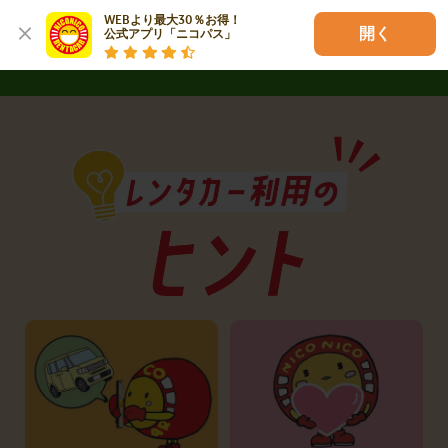
詳しく見る
WEBより最大30％お得！

開く
公式アプリ「ニコパス」