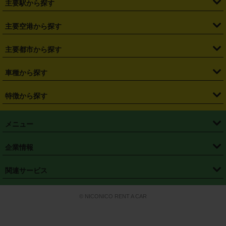
主要駅から探す
・
福島県
・
東京都
・
神奈川県
・
埼玉県
・
千葉県
・
茨城県
・
札幌駅
・
仙台駅
・
新宿駅
・
池袋駅
・
渋谷駅
・
東京駅
主要空港から探す
・
栃木県
・
群馬県
・
山梨県
・
愛知県
・
静岡県
・
岐阜県
・
横浜駅
・
川崎駅
・
大宮駅
・
西船橋駅
・
柏駅
・
名古屋駅
・
新千歳空港
・
仙台空港
主要都市から探す
・
長野県
・
新潟県
・
富山県
・
石川県
・
福井県
・
大阪府
・
大阪駅
・
難波駅
・
三宮駅
・
京都駅
・
広島駅
・
博多駅
・
成田空港
・
羽田空港
・
兵庫県
・
京都府
・
滋賀県
・
和歌山県
・
奈良県
・
三重県
・
札幌市
・
仙台市
車種から探す
・
熊本駅
・
那覇空港駅
・
中部国際空港セントレア
・
関西国際空港
・
鳥取県
・
島根県
・
岡山県
・
広島県
・
山口県
・
徳島県
・
千葉市
・
さいたま市
・
軽自動車
・
コンパクトカー
・
ステーションワゴン・セダン
特徴から探す
・
大阪国際空港（伊丹空港）
・
神戸空港
・
香川県
・
愛媛県
・
高知県
・
福岡県
・
佐賀県
・
長崎県
・
横浜市
・
川崎市
・
ミニバン・ワンボックス
・
高級ミニバン・ワンボックス
・
SUV
・
岡山空港
・
徳島空港
・
ハイブリッド
・
宅配レンタカー
・
ETCカードレンタル
・
熊本県
・
大分県
・
宮崎県
・
鹿児島県
・
沖縄県
・
相模原市
・
新潟市
メニュー
・
軽トラック・商用バン
・
福岡空港
・
鹿児島空港
・
長期レンタル
・
深夜時間帯レンタル
・
免責補償プラス
・
静岡市
・
浜松市
・
・
トラック・バン
トップページ
・
はじめての方へ
・
ご利用案内
(タウンエースバン、ライトエースバン等)
企業情報
・
那覇空港
・
パーフェクト補償
・
スタッドレスタイヤ
・
直前予約
・
名古屋市
・
京都市
・
・
トラック・バン
ベストレート保証
・
予約から返却まで
・
・
店舗オリジナル
利用シーン別ガイ
(ハイエースバン・キャラバン等)
・
・
ニコパス(アプリ)
会社概要
・
ニュース
・
国際運転免許証
・
フランチャイズ募集
・
営業時間外返却サービス
・
個人情報保護
関連サービス
・
大阪市
・
堺市
ド
・
・
レッカー搬送サービス
カスタマーハラスメントに対する基本方針
・
神戸市
・
岡山市
・
・
車種・料金
カーリースなら「定額ニコノリパック」
・
店舗を探す
・
キャンペーン
© NICONICO RENT A CAR
・
特定商取引法に基づく表記
・
旅行業約款
・
広島市
・
北九州市
・
・
会員特典
超短期カーリースの「ニコリース」
・
選ばれる理由
・
安心・安全への取
り組み
・
福岡市
・
熊本市