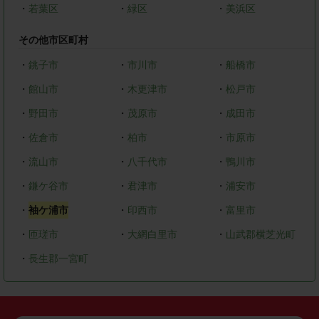
・
若葉区
・
緑区
・
美浜区
その他市区町村
・
銚子市
・
市川市
・
船橋市
・
館山市
・
木更津市
・
松戸市
・
野田市
・
茂原市
・
成田市
・
佐倉市
・
柏市
・
市原市
・
流山市
・
八千代市
・
鴨川市
・
鎌ケ谷市
・
君津市
・
浦安市
・
袖ケ浦市
・
印西市
・
富里市
・
匝瑳市
・
大網白里市
・
山武郡横芝光町
・
長生郡一宮町