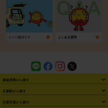
シーン別ガイド
よくある質問
都道府県から探す
・
北海道
・
青森県
・
岩手県
・
宮城県
・
秋田県
・
山形県
主要駅から探す
・
福島県
・
東京都
・
神奈川県
・
埼玉県
・
千葉県
・
茨城県
・
札幌駅
・
仙台駅
・
新宿駅
・
池袋駅
・
渋谷駅
・
東京駅
主要空港から探す
・
栃木県
・
群馬県
・
山梨県
・
愛知県
・
静岡県
・
岐阜県
・
横浜駅
・
川崎駅
・
大宮駅
・
西船橋駅
・
柏駅
・
名古屋駅