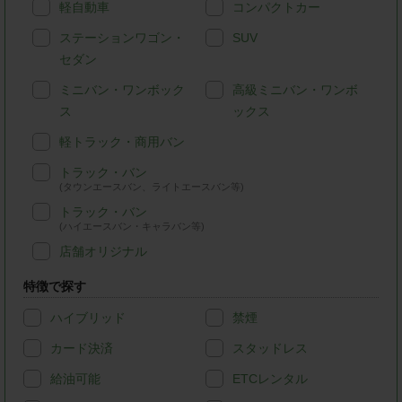
軽自動車
コンパクトカー
ステーションワゴン・
SUV
セダン
ミニバン・ワンボック
高級ミニバン・ワンボ
ス
ックス
軽トラック・商用バン
トラック・バン
(タウンエースバン、ライトエースバン等)
トラック・バン
(ハイエースバン・キャラバン等)
店舗オリジナル
特徴で探す
ハイブリッド
禁煙
カード決済
スタッドレス
給油可能
ETCレンタル