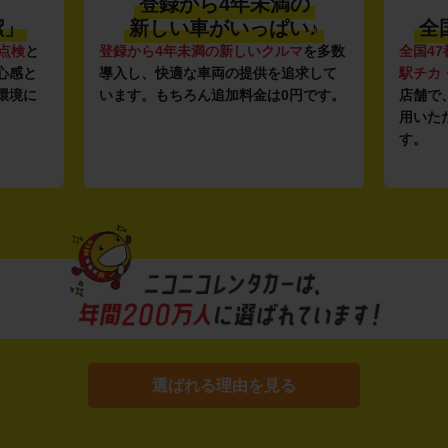
登録から4年未満の
潔」
新しい車がいっぱい♪
全
点検
と
登録から4年未満の新しいクルマ
を多数
全国47
心感と
導入し、快適な車両の提供を追求して
駅チカ
環境に
います。もちろん追加料金は0円です。
店舗で
用いた
す。
選ばれる理由を見る