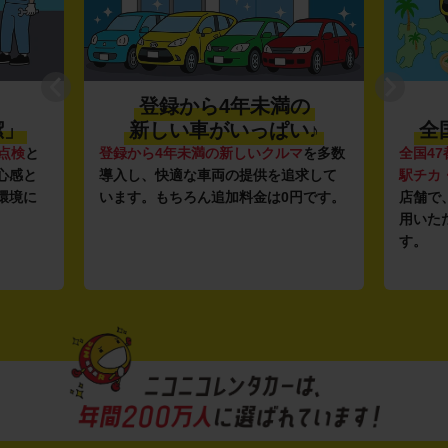
登録から4年未満の
潔」
新しい車がいっぱい♪
全
点検
と
登録から4年未満の新しいクルマ
を多数
全国47
心感と
導入し、快適な車両の提供を追求して
駅チカ
環境に
います。もちろん追加料金は0円です。
店舗で
用いた
す。