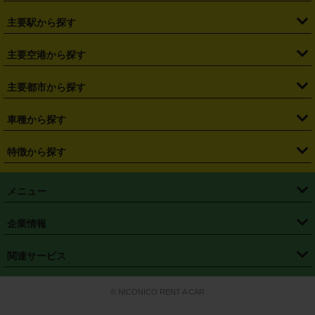
・
北海道
・
青森県
・
岩手県
・
宮城県
・
秋田県
・
山形県
主要駅から探す
・
福島県
・
東京都
・
神奈川県
・
埼玉県
・
千葉県
・
茨城県
・
札幌駅
・
仙台駅
・
新宿駅
・
池袋駅
・
渋谷駅
・
東京駅
主要空港から探す
・
栃木県
・
群馬県
・
山梨県
・
愛知県
・
静岡県
・
岐阜県
・
横浜駅
・
川崎駅
・
大宮駅
・
西船橋駅
・
柏駅
・
名古屋駅
・
新千歳空港
・
仙台空港
主要都市から探す
・
長野県
・
新潟県
・
富山県
・
石川県
・
福井県
・
大阪府
・
大阪駅
・
難波駅
・
三宮駅
・
京都駅
・
広島駅
・
博多駅
・
成田空港
・
羽田空港
・
兵庫県
・
京都府
・
滋賀県
・
和歌山県
・
奈良県
・
三重県
・
札幌市
・
仙台市
車種から探す
・
熊本駅
・
那覇空港駅
・
中部国際空港セントレア
・
関西国際空港
・
鳥取県
・
島根県
・
岡山県
・
広島県
・
山口県
・
徳島県
・
千葉市
・
さいたま市
・
軽自動車
・
コンパクトカー
・
ステーションワゴン・セダン
特徴から探す
・
大阪国際空港（伊丹空港）
・
神戸空港
・
香川県
・
愛媛県
・
高知県
・
福岡県
・
佐賀県
・
長崎県
・
横浜市
・
川崎市
・
ミニバン・ワンボックス
・
高級ミニバン・ワンボックス
・
SUV
・
岡山空港
・
徳島空港
・
ハイブリッド
・
宅配レンタカー
・
ETCカードレンタル
・
熊本県
・
大分県
・
宮崎県
・
鹿児島県
・
沖縄県
・
相模原市
・
新潟市
メニュー
・
軽トラック・商用バン
・
福岡空港
・
鹿児島空港
・
長期レンタル
・
深夜時間帯レンタル
・
免責補償プラス
・
静岡市
・
浜松市
・
・
トラック・バン
トップページ
・
はじめての方へ
・
ご利用案内
(タウンエースバン、ライトエースバン等)
企業情報
・
那覇空港
・
パーフェクト補償
・
スタッドレスタイヤ
・
直前予約
・
名古屋市
・
京都市
・
・
トラック・バン
ベストレート保証
・
予約から返却まで
・
・
店舗オリジナル
利用シーン別ガイ
(ハイエースバン・キャラバン等)
・
・
ニコパス(アプリ)
会社概要
・
ニュース
・
国際運転免許証
・
フランチャイズ募集
・
営業時間外返却サービス
・
個人情報保護
関連サービス
・
大阪市
・
堺市
ド
・
・
レッカー搬送サービス
カスタマーハラスメントに対する基本方針
・
神戸市
・
岡山市
・
・
車種・料金
カーリースなら「定額ニコノリパック」
・
店舗を探す
・
キャンペーン
© NICONICO RENT A CAR
・
特定商取引法に基づく表記
・
旅行業約款
・
広島市
・
北九州市
・
・
会員特典
超短期カーリースの「ニコリース」
・
選ばれる理由
・
安心・安全への取