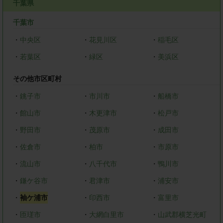
千葉県
千葉市
・
中央区
・
花見川区
・
稲毛区
・
若葉区
・
緑区
・
美浜区
その他市区町村
・
銚子市
・
市川市
・
船橋市
・
館山市
・
木更津市
・
松戸市
・
野田市
・
茂原市
・
成田市
・
佐倉市
・
柏市
・
市原市
・
流山市
・
八千代市
・
鴨川市
・
鎌ケ谷市
・
君津市
・
浦安市
・
袖ケ浦市
・
印西市
・
富里市
・
匝瑳市
・
大網白里市
・
山武郡横芝光町