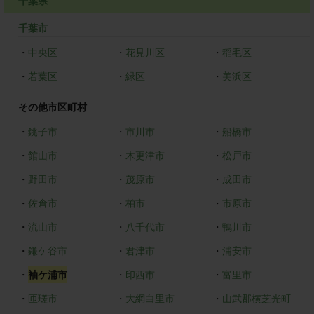
千葉県
千葉市
・
中央区
・
花見川区
・
稲毛区
・
若葉区
・
緑区
・
美浜区
その他市区町村
・
銚子市
・
市川市
・
船橋市
・
館山市
・
木更津市
・
松戸市
・
野田市
・
茂原市
・
成田市
・
佐倉市
・
柏市
・
市原市
・
流山市
・
八千代市
・
鴨川市
・
鎌ケ谷市
・
君津市
・
浦安市
・
袖ケ浦市
・
印西市
・
富里市
・
匝瑳市
・
大網白里市
・
山武郡横芝光町