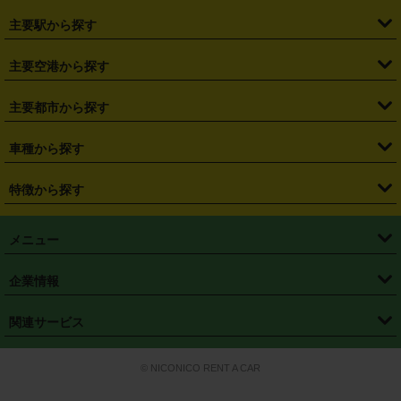
・
北海道
・
青森県
・
岩手県
・
宮城県
・
秋田県
・
山形県
主要駅から探す
・
福島県
・
東京都
・
神奈川県
・
埼玉県
・
千葉県
・
茨城県
・
札幌駅
・
仙台駅
・
新宿駅
・
池袋駅
・
渋谷駅
・
東京駅
主要空港から探す
・
栃木県
・
群馬県
・
山梨県
・
愛知県
・
静岡県
・
岐阜県
・
横浜駅
・
川崎駅
・
大宮駅
・
西船橋駅
・
柏駅
・
名古屋駅
・
新千歳空港
・
仙台空港
主要都市から探す
・
長野県
・
新潟県
・
富山県
・
石川県
・
福井県
・
大阪府
・
大阪駅
・
難波駅
・
三宮駅
・
京都駅
・
広島駅
・
博多駅
・
成田空港
・
羽田空港
・
兵庫県
・
京都府
・
滋賀県
・
和歌山県
・
奈良県
・
三重県
・
札幌市
・
仙台市
車種から探す
・
熊本駅
・
那覇空港駅
・
中部国際空港セントレア
・
関西国際空港
・
鳥取県
・
島根県
・
岡山県
・
広島県
・
山口県
・
徳島県
・
千葉市
・
さいたま市
・
軽自動車
・
コンパクトカー
・
ステーションワゴン・セダン
特徴から探す
・
大阪国際空港（伊丹空港）
・
神戸空港
・
香川県
・
愛媛県
・
高知県
・
福岡県
・
佐賀県
・
長崎県
・
横浜市
・
川崎市
・
ミニバン・ワンボックス
・
高級ミニバン・ワンボックス
・
SUV
・
岡山空港
・
徳島空港
・
ハイブリッド
・
宅配レンタカー
・
ETCカードレンタル
・
熊本県
・
大分県
・
宮崎県
・
鹿児島県
・
沖縄県
・
相模原市
・
新潟市
メニュー
・
軽トラック・商用バン
・
福岡空港
・
鹿児島空港
・
長期レンタル
・
深夜時間帯レンタル
・
免責補償プラス
・
静岡市
・
浜松市
・
・
トラック・バン
トップページ
・
はじめての方へ
・
ご利用案内
(タウンエースバン、ライトエースバン等)
企業情報
・
那覇空港
・
パーフェクト補償
・
スタッドレスタイヤ
・
直前予約
・
名古屋市
・
京都市
・
・
トラック・バン
ベストレート保証
・
予約から返却まで
・
・
店舗オリジナル
利用シーン別ガイ
(ハイエースバン・キャラバン等)
・
・
ニコパス(アプリ)
会社概要
・
ニュース
・
国際運転免許証
・
フランチャイズ募集
・
営業時間外返却サービス
・
個人情報保護
関連サービス
・
大阪市
・
堺市
ド
・
・
レッカー搬送サービス
カスタマーハラスメントに対する基本方針
・
神戸市
・
岡山市
・
・
車種・料金
カーリースなら「定額ニコノリパック」
・
店舗を探す
・
キャンペーン
© NICONICO RENT A CAR
・
特定商取引法に基づく表記
・
旅行業約款
・
広島市
・
北九州市
・
・
会員特典
超短期カーリースの「ニコリース」
・
選ばれる理由
・
安心・安全への取