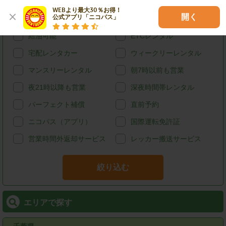
ハイブリッド
禁煙
WEBより最大30％お得！

開く
公式アプリ「ニコパス」
カード決済
スタッドレス
給油可能
ETCレンタル
宅配レンタカー
ウィークリーレンタル
マンスリーレンタル
朝7時以前も営業
夜21時以降も営業
深夜時間帯レンタル
パーフェクト補償
直前予約
ニコパス（アプリ）
国際運転免許証
営業時間外返却サービス
レッカー搬送サービス
絞り込む
エリアで探す