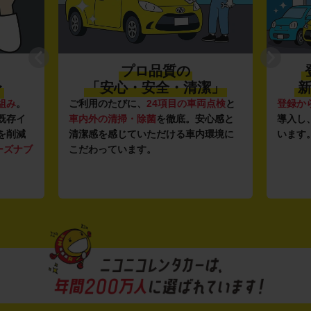
プロ品質の
〜
「安心・安全・清潔」
新
組み
。
ご利用のたびに、
24項目の車両点検
と
登録か
既存イ
車内外の清掃・除菌
を徹底。安心感と
導入し
を削減
清潔感を感じていただける車内環境に
います
ーズナブ
こだわっています。