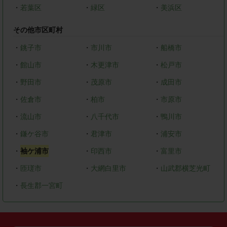
・
若葉区
・
緑区
・
美浜区
その他市区町村
・
銚子市
・
市川市
・
船橋市
・
館山市
・
木更津市
・
松戸市
・
野田市
・
茂原市
・
成田市
・
佐倉市
・
柏市
・
市原市
・
流山市
・
八千代市
・
鴨川市
・
鎌ケ谷市
・
君津市
・
浦安市
・
袖ケ浦市
・
印西市
・
富里市
・
匝瑳市
・
大網白里市
・
山武郡横芝光町
・
長生郡一宮町