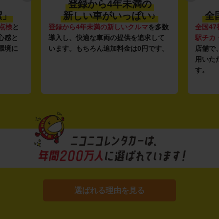
登録から4年未満の
潔」
新しい車がいっぱい♪
全
点検
と
登録から4年未満の新しいクルマ
を多数
全国47
心感と
導入し、快適な車両の提供を追求して
駅チカ
環境に
います。もちろん追加料金は0円です。
店舗で
用いた
す。
選ばれる理由を見る