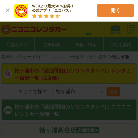
WEBより最大30％お得！

開く
公式アプリ「ニコパス」
店舗を探す
空車検索
車種・料金
ご利用案内
>
>
>
格安レンタカー予約「ニコレン」
千葉県
袖ケ浦市
給油可能
袖ケ浦市の「給油可能(ガソリンスタンド)」レンタカ
ー店舗一覧（2店舗）
エリアで探す：
検索
袖ケ浦市の「給油可能(ガソリンスタンド)」ニコニコ
レンタカー店舗一覧
袖ヶ浦高谷店