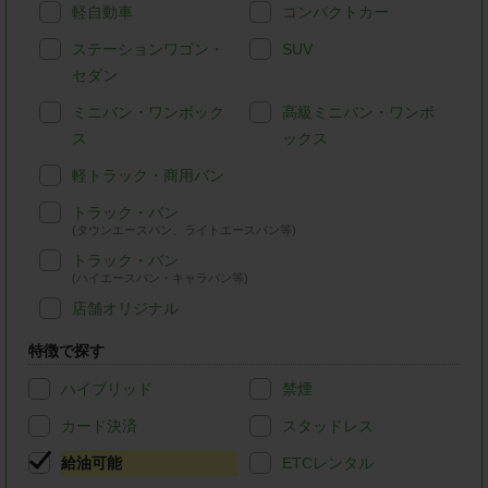
軽自動車
コンパクトカー
ステーションワゴン・
SUV
セダン
ミニバン・ワンボック
高級ミニバン・ワンボ
ス
ックス
軽トラック・商用バン
トラック・バン
(タウンエースバン、ライトエースバン等)
トラック・バン
(ハイエースバン・キャラバン等)
店舗オリジナル
特徴で探す
ハイブリッド
禁煙
カード決済
スタッドレス
給油可能
ETCレンタル