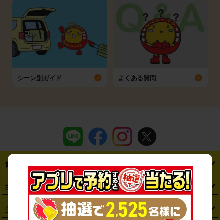
シーン別ガイド
よくある質問
都道府県から探す
・
北海道
・
青森県
・
岩手県
・
宮城県
・
秋田県
・
山形県
主要駅から探す
・
福島県
・
東京都
・
神奈川県
・
埼玉県
・
千葉県
・
茨城県
・
札幌駅
・
仙台駅
・
新宿駅
・
池袋駅
・
渋谷駅
・
東京駅
主要空港から探す
・
栃木県
・
群馬県
・
山梨県
・
愛知県
・
静岡県
・
岐阜県