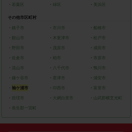
・
若葉区
・
緑区
・
美浜区
その他市区町村
・
銚子市
・
市川市
・
船橋市
・
館山市
・
木更津市
・
松戸市
・
野田市
・
茂原市
・
成田市
・
佐倉市
・
柏市
・
市原市
・
流山市
・
八千代市
・
鴨川市
・
鎌ケ谷市
・
君津市
・
浦安市
・
袖ケ浦市
・
印西市
・
富里市
・
匝瑳市
・
大網白里市
・
山武郡横芝光町
・
長生郡一宮町