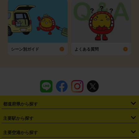
シーン別ガイド
よくある質問
都道府県から探す
・
北海道
・
青森県
・
岩手県
・
宮城県
・
秋田県
・
山形県
主要駅から探す
・
福島県
・
東京都
・
神奈川県
・
埼玉県
・
千葉県
・
茨城県
・
札幌駅
・
仙台駅
・
新宿駅
・
池袋駅
・
渋谷駅
・
東京駅
主要空港から探す
・
栃木県
・
群馬県
・
山梨県
・
愛知県
・
静岡県
・
岐阜県