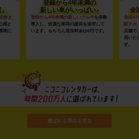
登録から4年未満の
潔」
新しい車がいっぱい♪
全
点検
と
登録から4年未満の新しいクルマ
を多数
全国47
心感と
導入し、快適な車両の提供を追求して
駅チカ
環境に
います。もちろん追加料金は0円です。
店舗で
用いた
す。
選ばれる理由を見る