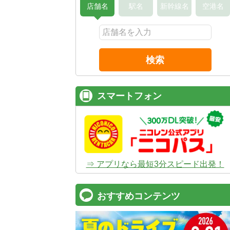
店舗名
駅名
新幹線名
空港名
検索
スマートフォン
⇒ アプリなら最短3分スピード出発！
おすすめコンテンツ