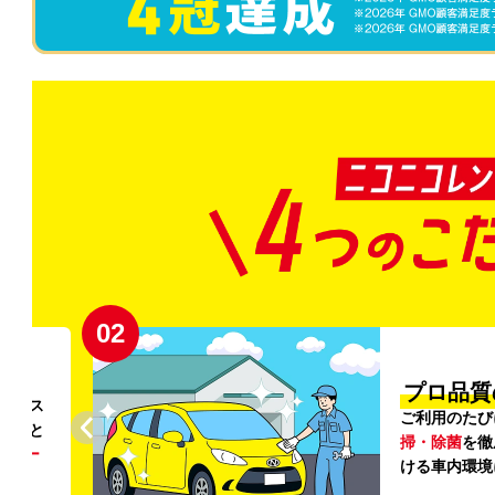
02
円〜
プロ品質
リンス
ご利用のたび
ること
掃・除菌
を徹
う
リー
ける車内環境