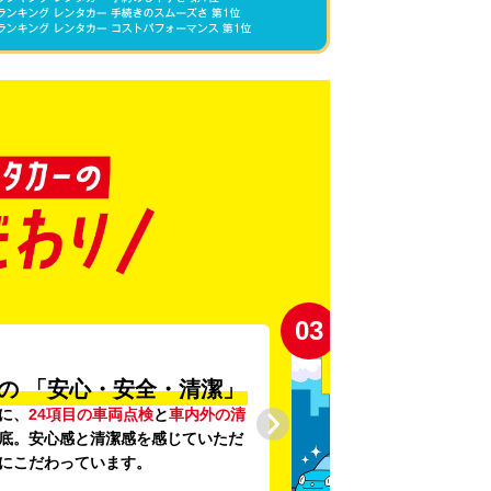
03
の
「安心・安全・清潔」
に、
24項目の車両点検
と
車内外の清
底。安心感と清潔感を感じていただ
にこだわっています。