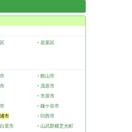
区
・
若葉区
市
・
館山市
市
・
茂原市
・
市原市
市
・
鎌ケ谷市
浦市
・
印西市
白里市
・
山武郡横芝光町