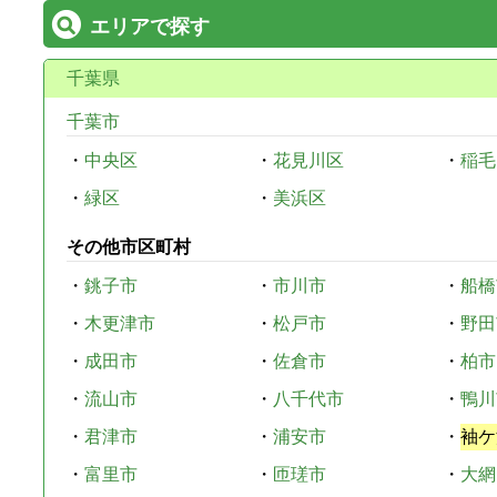
エリアで探す
千葉県
千葉市
・
中央区
・
花見川区
・
稲毛
・
緑区
・
美浜区
その他市区町村
・
銚子市
・
市川市
・
船橋
・
木更津市
・
松戸市
・
野田
・
成田市
・
佐倉市
・
柏市
・
流山市
・
八千代市
・
鴨川
・
君津市
・
浦安市
・
袖ケ
・
富里市
・
匝瑳市
・
大網