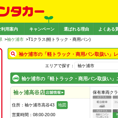
ご利用案内
キャンペーン
選ばれる理由
よくある
県
>
袖ケ浦市
>
T1クラス(軽トラック・商用バン)
袖ケ浦市の「軽トラック・商用バン取扱い」レ
エリアで探す：
袖ケ浦市の「軽トラック・商用バン取扱い」
袖ヶ浦高谷店
保有車両クラ
住所：
袖ケ浦市高谷43
地図
営業時間：
08:00-20:00