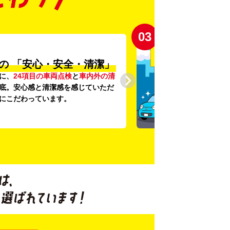
03
の
「安心・安全・清潔」
に、
24項目の車両点検
と
車内外の清
底。安心感と清潔感を感じていただ
にこだわっています。