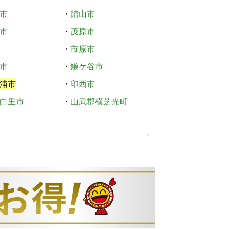
市
・
館山市
市
・
茂原市
・
市原市
市
・
鎌ケ谷市
浦市
・
印西市
白里市
・
山武郡横芝光町