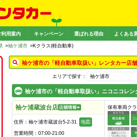
ご利用案内
キャンペーン
選ばれる理由
よくある
県
>
袖ケ浦市
>
Kクラス(軽自動車)
袖ケ浦市の「軽自動車取扱い」レンタカー店舗
エリアで探す：
袖ケ浦市の「軽自動車取扱い」ニコニコレン
袖ケ浦蔵波台店
保有車両クラ
住所：
袖ケ浦市蔵波台5-2-31
地図
営業時間：
07:00-21:00