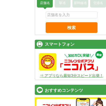
店舗名
駅名
新幹線名
空港名
検索
スマートフォン
⇒ アプリなら最短3分スピード出発！
おすすめコンテンツ