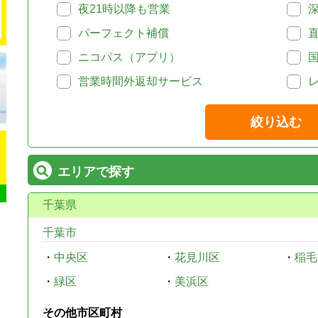
夜21時以降も営業
パーフェクト補償
ニコパス（アプリ）
営業時間外返却サービス
絞り込む
エリアで探す
千葉県
千葉市
・
中央区
・
花見川区
・
稲毛
・
緑区
・
美浜区
その他市区町村