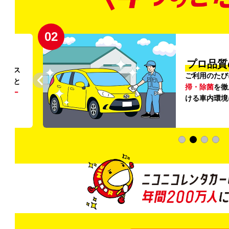
02
円〜
プロ品質
リンス
ご利用のたび
ること
掃・除菌
を徹
う
リー
ける車内環境