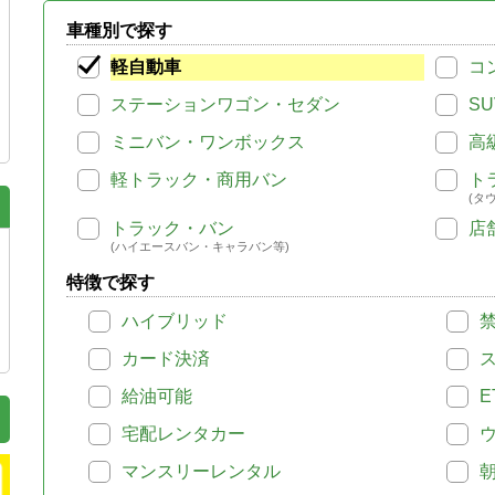
車種別で探す
軽自動車
コ
ステーションワゴン・セダン
SU
ミニバン・ワンボックス
高
軽トラック・商用バン
ト
(タ
トラック・バン
店
(ハイエースバン・キャラバン等)
特徴で探す
ハイブリッド
カード決済
給油可能
E
宅配レンタカー
マンスリーレンタル