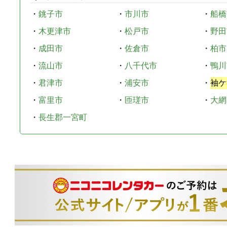
・
銚子市
・
市川市
・
船橋
・
木更津市
・
松戸市
・
野田
・
成田市
・
佐倉市
・
柏市
・
流山市
・
八千代市
・
鴨川
・
君津市
・
浦安市
・
袖ケ
・
富里市
・
匝瑳市
・
大網
・
長生郡一宮町