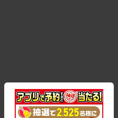
・
お客様の声
・
お客様大賞
・
よくある質問
・
お問い合わせ
・
予約キャンセル・
・
保険・補償
変更
・
事故・故障
・
交通違反
・
サイトマップ
・
貸渡約款
・
利用規約