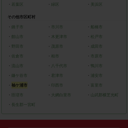
・
若葉区
・
緑区
・
美浜区
その他市区町村
・
銚子市
・
市川市
・
船橋市
・
館山市
・
木更津市
・
松戸市
・
野田市
・
茂原市
・
成田市
・
佐倉市
・
柏市
・
市原市
・
流山市
・
八千代市
・
鴨川市
・
鎌ケ谷市
・
君津市
・
浦安市
・
袖ケ浦市
・
印西市
・
富里市
・
匝瑳市
・
大網白里市
・
山武郡横芝光町
・
長生郡一宮町