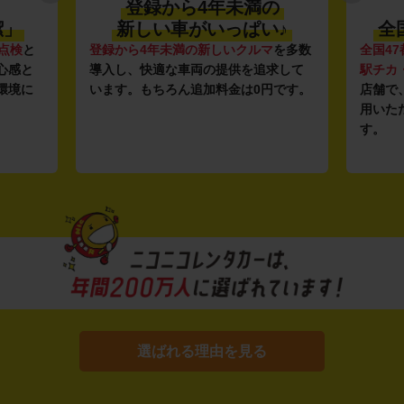
登録から4年未満の
潔」
新しい車がいっぱい♪
全
点検
と
登録から4年未満の新しいクルマ
を多数
全国47
心感と
導入し、快適な車両の提供を追求して
駅チカ
環境に
います。もちろん追加料金は0円です。
店舗で
用いた
す。
選ばれる理由を見る