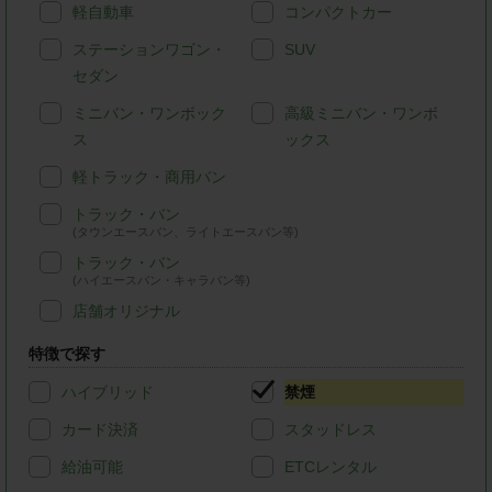
軽自動車
コンパクトカー
ステーションワゴン・
SUV
セダン
ミニバン・ワンボック
高級ミニバン・ワンボ
ス
ックス
軽トラック・商用バン
トラック・バン
(タウンエースバン、ライトエースバン等)
トラック・バン
(ハイエースバン・キャラバン等)
店舗オリジナル
特徴で探す
ハイブリッド
禁煙
カード決済
スタッドレス
給油可能
ETCレンタル