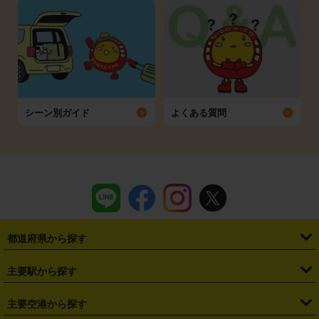
シーン別ガイド
よくある質問
都道府県から探す
・
北海道
・
青森県
・
岩手県
・
宮城県
・
秋田県
・
山形県
主要駅から探す
・
福島県
・
東京都
・
神奈川県
・
埼玉県
・
千葉県
・
茨城県
・
札幌駅
・
仙台駅
・
新宿駅
・
池袋駅
・
渋谷駅
・
東京駅
主要空港から探す
・
栃木県
・
群馬県
・
山梨県
・
愛知県
・
静岡県
・
岐阜県