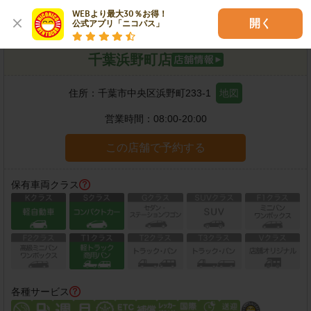
WEBより最大30％お得！

開く
公式アプリ「ニコパス」
千葉浜野町店
住所：
千葉市中央区浜野町233-1
地図
営業時間：
08:00-20:00
この店舗で予約する
保有車両クラス
各種サービス