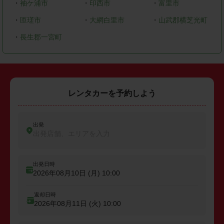
・
袖ケ浦市
・
印西市
・
富里市
・
匝瑳市
・
大網白里市
・
山武郡横芝光町
・
長生郡一宮町
レンタカーを予約しよう
出発
出発店舗、エリアを入力
出発日時
2026年08月10日 (月)
10:00
返却日時
2026年08月11日 (火)
10:00