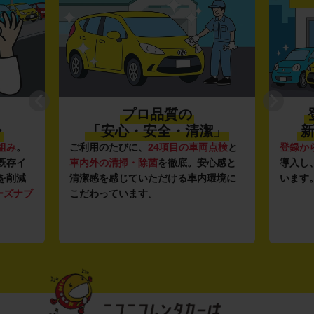
プロ品質の
〜
「安心・安全・清潔」
新
組み
。
ご利用のたびに、
24項目の車両点検
と
登録か
既存イ
車内外の清掃・除菌
を徹底。安心感と
導入し
を削減
清潔感を感じていただける車内環境に
います
ーズナブ
こだわっています。