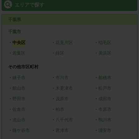
エリアで探す
千葉県
千葉市
・
中央区
・
花見川区
・
稲毛区
・
若葉区
・
緑区
・
美浜区
その他市区町村
・
銚子市
・
市川市
・
船橋市
・
館山市
・
木更津市
・
松戸市
・
野田市
・
茂原市
・
成田市
・
佐倉市
・
柏市
・
市原市
・
流山市
・
八千代市
・
鴨川市
・
鎌ケ谷市
・
君津市
・
浦安市