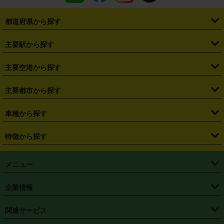
都道府県から探す
・
北海道
・
青森県
・
岩手県
・
宮城県
・
秋田県
・
山形県
主要駅から探す
・
福島県
・
東京都
・
神奈川県
・
埼玉県
・
千葉県
・
茨城県
・
札幌駅
・
仙台駅
・
新宿駅
・
池袋駅
・
渋谷駅
・
東京駅
主要空港から探す
・
栃木県
・
群馬県
・
山梨県
・
愛知県
・
静岡県
・
岐阜県
・
横浜駅
・
川崎駅
・
大宮駅
・
西船橋駅
・
柏駅
・
名古屋駅
・
新千歳空港
・
仙台空港
主要都市から探す
・
長野県
・
新潟県
・
富山県
・
石川県
・
福井県
・
大阪府
・
大阪駅
・
難波駅
・
三宮駅
・
京都駅
・
広島駅
・
博多駅
・
成田空港
・
羽田空港
・
兵庫県
・
京都府
・
滋賀県
・
和歌山県
・
奈良県
・
三重県
・
札幌市
・
仙台市
車種から探す
・
熊本駅
・
那覇空港駅
・
中部国際空港セントレア
・
関西国際空港
・
鳥取県
・
島根県
・
岡山県
・
広島県
・
山口県
・
徳島県
・
千葉市
・
さいたま市
・
軽自動車
・
コンパクトカー
・
ステーションワゴン・セダン
特徴から探す
・
大阪国際空港（伊丹空港）
・
神戸空港
・
香川県
・
愛媛県
・
高知県
・
福岡県
・
佐賀県
・
長崎県
・
横浜市
・
川崎市
・
ミニバン・ワンボックス
・
高級ミニバン・ワンボックス
・
SUV
・
岡山空港
・
徳島空港
・
ハイブリッド
・
宅配レンタカー
・
ETCカードレンタル
・
熊本県
・
大分県
・
宮崎県
・
鹿児島県
・
沖縄県
・
相模原市
・
新潟市
メニュー
・
軽トラック・商用バン
・
福岡空港
・
鹿児島空港
・
長期レンタル
・
深夜時間帯レンタル
・
免責補償プラス
・
静岡市
・
浜松市
・
・
トラック・バン
トップページ
・
はじめての方へ
・
ご利用案内
(タウンエースバン、ライトエースバン等)
企業情報
・
那覇空港
・
パーフェクト補償
・
スタッドレスタイヤ
・
直前予約
・
名古屋市
・
京都市
・
・
トラック・バン
ベストレート保証
・
予約から返却まで
・
・
店舗オリジナル
利用シーン別ガイ
(ハイエースバン・キャラバン等)
・
・
ニコパス(アプリ)
会社概要
・
ニュース
・
国際運転免許証
・
フランチャイズ募集
・
営業時間外返却サービス
・
個人情報保護
関連サービス
・
大阪市
・
堺市
ド
・
・
レッカー搬送サービス
カスタマーハラスメントに対する基本方針