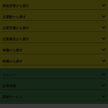
都道府県から探す
・
北海道
・
青森県
・
岩手県
・
宮城県
・
秋田県
・
山形県
主要駅から探す
・
福島県
・
東京都
・
神奈川県
・
埼玉県
・
千葉県
・
茨城県
・
札幌駅
・
仙台駅
・
新宿駅
・
池袋駅
・
渋谷駅
・
東京駅
主要空港から探す
・
栃木県
・
群馬県
・
山梨県
・
愛知県
・
静岡県
・
岐阜県
・
横浜駅
・
川崎駅
・
大宮駅
・
西船橋駅
・
柏駅
・
名古屋駅
・
新千歳空港
・
仙台空港
主要都市から探す
・
長野県
・
新潟県
・
富山県
・
石川県
・
福井県
・
大阪府
・
大阪駅
・
難波駅
・
三宮駅
・
京都駅
・
広島駅
・
博多駅
・
成田空港
・
羽田空港
・
兵庫県
・
京都府
・
滋賀県
・
和歌山県
・
奈良県
・
三重県
・
札幌市
・
仙台市
車種から探す
・
熊本駅
・
那覇空港駅
・
中部国際空港セントレア
・
関西国際空港
・
鳥取県
・
島根県
・
岡山県
・
広島県
・
山口県
・
徳島県
・
千葉市
・
さいたま市
・
軽自動車
・
コンパクトカー
・
ステーションワゴン・セダン
特徴から探す
・
大阪国際空港（伊丹空港）
・
神戸空港
・
香川県
・
愛媛県
・
高知県
・
福岡県
・
佐賀県
・
長崎県
・
横浜市
・
川崎市
・
ミニバン・ワンボックス
・
高級ミニバン・ワンボックス
・
SUV
・
岡山空港
・
徳島空港
・
ハイブリッド
・
宅配レンタカー
・
ETCカードレンタル
・
熊本県
・
大分県
・
宮崎県
・
鹿児島県
・
沖縄県
・
相模原市
・
新潟市
メニュー
・
軽トラック・商用バン
・
福岡空港
・
鹿児島空港
・
長期レンタル
・
深夜時間帯レンタル
・
免責補償プラス
・
静岡市
・
浜松市
・
・
トラック・バン
トップページ
・
はじめての方へ
・
ご利用案内
(タウンエースバン、ライトエースバン等)
企業情報
・
那覇空港
・
パーフェクト補償
・
スタッドレスタイヤ
・
直前予約
・
名古屋市
・
京都市
・
・
トラック・バン
ベストレート保証
・
予約から返却まで
・
・
店舗オリジナル
利用シーン別ガイ
(ハイエースバン・キャラバン等)
・
・
ニコパス(アプリ)
会社概要
・
ニュース
・
国際運転免許証
・
フランチャイズ募集
・
営業時間外返却サービス
・
個人情報保護
関連サービス
・
大阪市
・
堺市
ド
・
・
レッカー搬送サービス
カスタマーハラスメントに対する基本方針
・
神戸市
・
岡山市
・
・
車種・料金
カーリースなら「定額ニコノリパック」
・
店舗を探す
・
キャンペーン