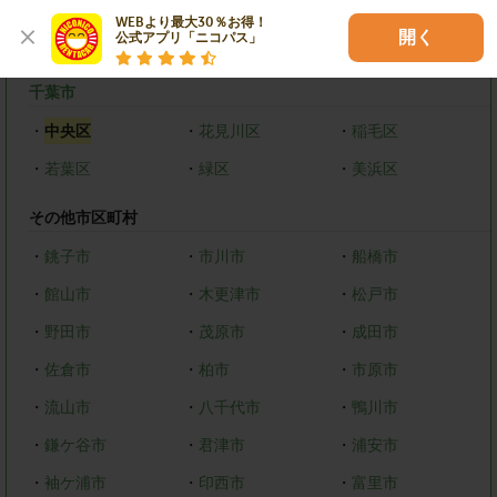
WEBより最大30％お得！

開く
公式アプリ「ニコパス」
千葉県
千葉市
・
中央区
・
花見川区
・
稲毛区
・
若葉区
・
緑区
・
美浜区
その他市区町村
・
銚子市
・
市川市
・
船橋市
・
館山市
・
木更津市
・
松戸市
・
野田市
・
茂原市
・
成田市
・
佐倉市
・
柏市
・
市原市
・
流山市
・
八千代市
・
鴨川市
・
鎌ケ谷市
・
君津市
・
浦安市
・
袖ケ浦市
・
印西市
・
富里市