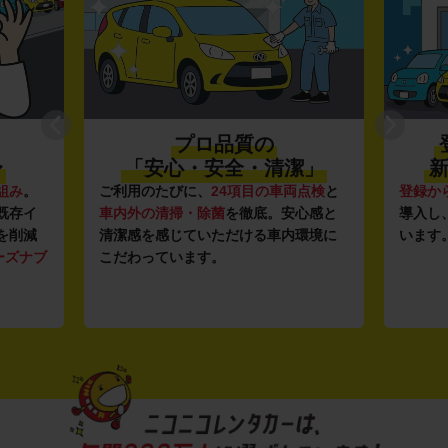
プロ品質の
〜
「安心・安全・清潔」
新
組み
。
ご利用のたびに、
24項目の車両点検
と
登録か
既存イ
車内外の清掃・除菌
を徹底。安心感と
導入し
を削減
清潔感を感じていただける車内環境に
います
ーズナブ
こだわっています。