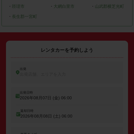
・
匝瑳市
・
大網白里市
・
山武郡横芝光町
・
長生郡一宮町
レンタカーを予約しよう
出発
出発店舗、エリアを入力
出発日時
2026年08月07日 (金)
06:00
返却日時
2026年08月08日 (土)
06:00