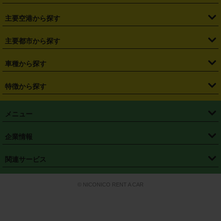
・
福島県
・
東京都
・
神奈川県
・
埼玉県
・
千葉県
・
茨城県
・
札幌駅
・
仙台駅
・
新宿駅
・
池袋駅
・
渋谷駅
・
東京駅
主要空港から探す
・
栃木県
・
群馬県
・
山梨県
・
愛知県
・
静岡県
・
岐阜県
・
横浜駅
・
川崎駅
・
大宮駅
・
西船橋駅
・
柏駅
・
名古屋駅
・
新千歳空港
・
仙台空港
主要都市から探す
・
長野県
・
新潟県
・
富山県
・
石川県
・
福井県
・
大阪府
・
大阪駅
・
難波駅
・
三宮駅
・
京都駅
・
広島駅
・
博多駅
・
成田空港
・
羽田空港
・
兵庫県
・
京都府
・
滋賀県
・
和歌山県
・
奈良県
・
三重県
・
札幌市
・
仙台市
車種から探す
・
熊本駅
・
那覇空港駅
・
中部国際空港セントレア
・
関西国際空港
・
鳥取県
・
島根県
・
岡山県
・
広島県
・
山口県
・
徳島県
・
千葉市
・
さいたま市
・
軽自動車
・
コンパクトカー
・
ステーションワゴン・セダン
特徴から探す
・
大阪国際空港（伊丹空港）
・
神戸空港
・
香川県
・
愛媛県
・
高知県
・
福岡県
・
佐賀県
・
長崎県
・
横浜市
・
川崎市
・
ミニバン・ワンボックス
・
高級ミニバン・ワンボックス
・
SUV
・
岡山空港
・
徳島空港
・
ハイブリッド
・
宅配レンタカー
・
ETCカードレンタル
・
熊本県
・
大分県
・
宮崎県
・
鹿児島県
・
沖縄県
・
相模原市
・
新潟市
メニュー
・
軽トラック・商用バン
・
福岡空港
・
鹿児島空港
・
長期レンタル
・
深夜時間帯レンタル
・
免責補償プラス
・
静岡市
・
浜松市
・
・
トラック・バン
トップページ
・
はじめての方へ
・
ご利用案内
(タウンエースバン、ライトエースバン等)
企業情報
・
那覇空港
・
パーフェクト補償
・
スタッドレスタイヤ
・
直前予約
・
名古屋市
・
京都市
・
・
トラック・バン
ベストレート保証
・
予約から返却まで
・
・
店舗オリジナル
利用シーン別ガイ
(ハイエースバン・キャラバン等)
・
・
ニコパス(アプリ)
会社概要
・
ニュース
・
国際運転免許証
・
フランチャイズ募集
・
営業時間外返却サービス
・
個人情報保護
関連サービス
・
大阪市
・
堺市
ド
・
・
レッカー搬送サービス
カスタマーハラスメントに対する基本方針
・
神戸市
・
岡山市
・
・
車種・料金
カーリースなら「定額ニコノリパック」
・
店舗を探す
・
キャンペーン
© NICONICO RENT A CAR
・
特定商取引法に基づく表記
・
旅行業約款
・
広島市
・
北九州市
・
・
会員特典
超短期カーリースの「ニコリース」
・
選ばれる理由
・
安心・安全への取
り組み
・
福岡市
・
熊本市