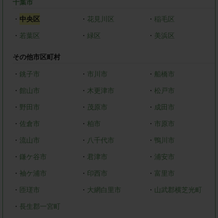
千葉市
・
中央区
・
花見川区
・
稲毛区
・
若葉区
・
緑区
・
美浜区
その他市区町村
・
銚子市
・
市川市
・
船橋市
・
館山市
・
木更津市
・
松戸市
・
野田市
・
茂原市
・
成田市
・
佐倉市
・
柏市
・
市原市
・
流山市
・
八千代市
・
鴨川市
・
鎌ケ谷市
・
君津市
・
浦安市
・
袖ケ浦市
・
印西市
・
富里市
・
匝瑳市
・
大網白里市
・
山武郡横芝光町
・
長生郡一宮町