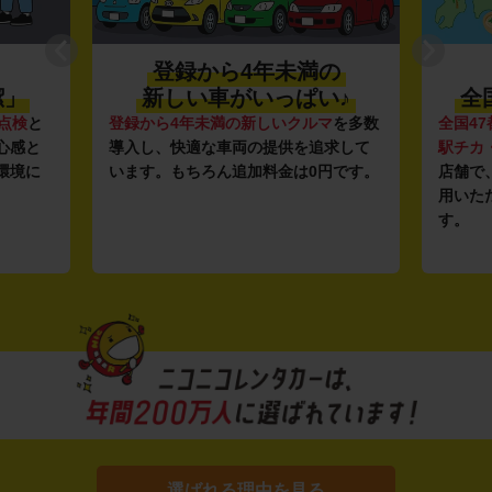
登録から4年未満の
潔」
新しい車がいっぱい♪
全
点検
と
登録から4年未満の新しいクルマ
を多数
全国47
心感と
導入し、快適な車両の提供を追求して
駅チカ
環境に
います。もちろん追加料金は0円です。
店舗で
用いた
す。
選ばれる理由を見る