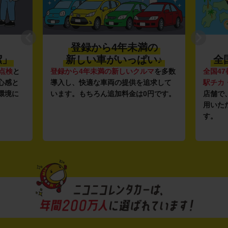
登録から4年未満の
潔」
新しい車がいっぱい♪
全
点検
と
登録から4年未満の新しいクルマ
を多数
全国47
心感と
導入し、快適な車両の提供を追求して
駅チカ
環境に
います。もちろん追加料金は0円です。
店舗で
用いた
す。