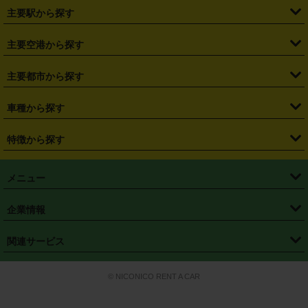
・
北海道
・
青森県
・
岩手県
・
宮城県
・
秋田県
・
山形県
主要駅から探す
・
福島県
・
東京都
・
神奈川県
・
埼玉県
・
千葉県
・
茨城県
・
札幌駅
・
仙台駅
・
新宿駅
・
池袋駅
・
渋谷駅
・
東京駅
主要空港から探す
・
栃木県
・
群馬県
・
山梨県
・
愛知県
・
静岡県
・
岐阜県
・
横浜駅
・
川崎駅
・
大宮駅
・
西船橋駅
・
柏駅
・
名古屋駅
・
新千歳空港
・
仙台空港
主要都市から探す
・
長野県
・
新潟県
・
富山県
・
石川県
・
福井県
・
大阪府
・
大阪駅
・
難波駅
・
三宮駅
・
京都駅
・
広島駅
・
博多駅
・
成田空港
・
羽田空港
・
兵庫県
・
京都府
・
滋賀県
・
和歌山県
・
奈良県
・
三重県
・
札幌市
・
仙台市
車種から探す
・
熊本駅
・
那覇空港駅
・
中部国際空港セントレア
・
関西国際空港
・
鳥取県
・
島根県
・
岡山県
・
広島県
・
山口県
・
徳島県
・
千葉市
・
さいたま市
・
軽自動車
・
コンパクトカー
・
ステーションワゴン・セダン
特徴から探す
・
大阪国際空港（伊丹空港）
・
神戸空港
・
香川県
・
愛媛県
・
高知県
・
福岡県
・
佐賀県
・
長崎県
・
横浜市
・
川崎市
・
ミニバン・ワンボックス
・
高級ミニバン・ワンボックス
・
SUV
・
岡山空港
・
徳島空港
・
ハイブリッド
・
宅配レンタカー
・
ETCカードレンタル
・
熊本県
・
大分県
・
宮崎県
・
鹿児島県
・
沖縄県
・
相模原市
・
新潟市
メニュー
・
軽トラック・商用バン
・
福岡空港
・
鹿児島空港
・
長期レンタル
・
深夜時間帯レンタル
・
免責補償プラス
・
静岡市
・
浜松市
・
・
トラック・バン
トップページ
・
はじめての方へ
・
ご利用案内
(タウンエースバン、ライトエースバン等)
企業情報
・
那覇空港
・
パーフェクト補償
・
スタッドレスタイヤ
・
直前予約
・
名古屋市
・
京都市
・
・
トラック・バン
ベストレート保証
・
予約から返却まで
・
・
店舗オリジナル
利用シーン別ガイ
(ハイエースバン・キャラバン等)
・
・
ニコパス(アプリ)
会社概要
・
ニュース
・
国際運転免許証
・
フランチャイズ募集
・
営業時間外返却サービス
・
個人情報保護
関連サービス
・
大阪市
・
堺市
ド
・
・
レッカー搬送サービス
カスタマーハラスメントに対する基本方針
・
神戸市
・
岡山市
・
・
車種・料金
カーリースなら「定額ニコノリパック」
・
店舗を探す
・
キャンペーン
© NICONICO RENT A CAR
・
特定商取引法に基づく表記
・
旅行業約款
・
広島市
・
北九州市
・
・
会員特典
超短期カーリースの「ニコリース」
・
選ばれる理由
・
安心・安全への取
り組み