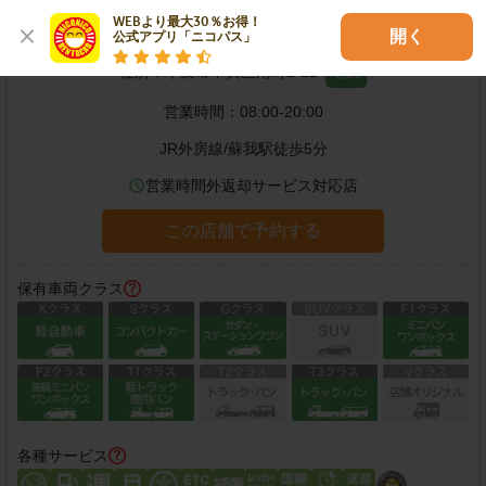
YH千葉南店
WEBより最大30％お得！

開く
公式アプリ「ニコパス」
住所：
千葉市中央区南町2-12
地図
営業時間：
08:00-20:00
JR外房線
/
蘇我駅
徒歩
5
分
営業時間外返却サービス対応店
この店舗で予約する
保有車両クラス
各種サービス