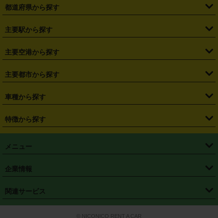
都道府県から探す
・
北海道
・
青森県
・
岩手県
・
宮城県
・
秋田県
・
山形県
主要駅から探す
・
福島県
・
東京都
・
神奈川県
・
埼玉県
・
千葉県
・
茨城県
・
札幌駅
・
仙台駅
・
新宿駅
・
池袋駅
・
渋谷駅
・
東京駅
主要空港から探す
・
栃木県
・
群馬県
・
山梨県
・
愛知県
・
静岡県
・
岐阜県
・
横浜駅
・
川崎駅
・
大宮駅
・
西船橋駅
・
柏駅
・
名古屋駅
・
新千歳空港
・
仙台空港
主要都市から探す
・
長野県
・
新潟県
・
富山県
・
石川県
・
福井県
・
大阪府
・
大阪駅
・
難波駅
・
三宮駅
・
京都駅
・
広島駅
・
博多駅
・
成田空港
・
羽田空港
・
兵庫県
・
京都府
・
滋賀県
・
和歌山県
・
奈良県
・
三重県
・
札幌市
・
仙台市
車種から探す
・
熊本駅
・
那覇空港駅
・
中部国際空港セントレア
・
関西国際空港
・
鳥取県
・
島根県
・
岡山県
・
広島県
・
山口県
・
徳島県
・
千葉市
・
さいたま市
・
軽自動車
・
コンパクトカー
・
ステーションワゴン・セダン
特徴から探す
・
大阪国際空港（伊丹空港）
・
神戸空港
・
香川県
・
愛媛県
・
高知県
・
福岡県
・
佐賀県
・
長崎県
・
横浜市
・
川崎市
・
ミニバン・ワンボックス
・
高級ミニバン・ワンボックス
・
SUV
・
岡山空港
・
徳島空港
・
ハイブリッド
・
宅配レンタカー
・
ETCカードレンタル
・
熊本県
・
大分県
・
宮崎県
・
鹿児島県
・
沖縄県
・
相模原市
・
新潟市
メニュー
・
軽トラック・商用バン
・
福岡空港
・
鹿児島空港
・
長期レンタル
・
深夜時間帯レンタル
・
免責補償プラス
・
静岡市
・
浜松市
・
・
トラック・バン
トップページ
・
はじめての方へ
・
ご利用案内
(タウンエースバン、ライトエースバン等)
企業情報
・
那覇空港
・
パーフェクト補償
・
スタッドレスタイヤ
・
直前予約
・
名古屋市
・
京都市
・
・
トラック・バン
ベストレート保証
・
予約から返却まで
・
・
店舗オリジナル
利用シーン別ガイ
(ハイエースバン・キャラバン等)
・
・
ニコパス(アプリ)
会社概要
・
ニュース
・
国際運転免許証
・
フランチャイズ募集
・
営業時間外返却サービス
・
個人情報保護
関連サービス
・
大阪市
・
堺市
ド
・
・
レッカー搬送サービス
カスタマーハラスメントに対する基本方針
・
神戸市
・
岡山市
・
・
車種・料金
カーリースなら「定額ニコノリパック」
・
店舗を探す
・
キャンペーン
© NICONICO RENT A CAR