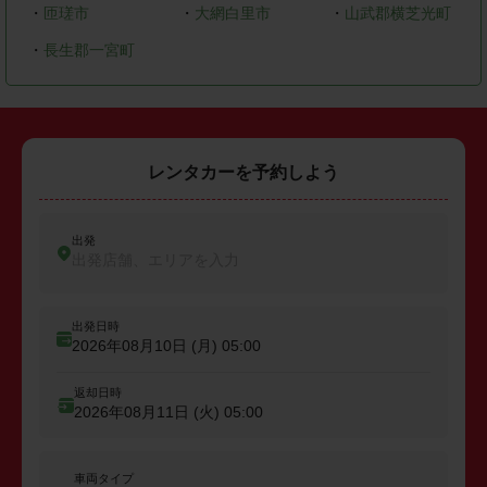
・
匝瑳市
・
大網白里市
・
山武郡横芝光町
・
長生郡一宮町
レンタカーを予約しよう
出発
出発店舗、エリアを入力
出発日時
2026年08月10日 (月)
05:00
返却日時
2026年08月11日 (火)
05:00
車両タイプ