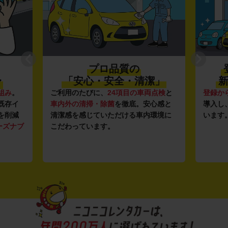
プロ品質の
〜
「安心・安全・清潔」
新
組み
。
ご利用のたびに、
24項目の車両点検
と
登録か
既存イ
車内外の清掃・除菌
を徹底。安心感と
導入し
を削減
清潔感を感じていただける車内環境に
います
ーズナブ
こだわっています。