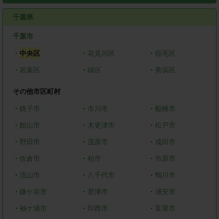
千葉県
千葉市
・
中央区
・
花見川区
・
稲毛区
・
若葉区
・
緑区
・
美浜区
その他市区町村
・
銚子市
・
市川市
・
船橋市
・
館山市
・
木更津市
・
松戸市
・
野田市
・
茂原市
・
成田市
・
佐倉市
・
柏市
・
市原市
・
流山市
・
八千代市
・
鴨川市
・
鎌ケ谷市
・
君津市
・
浦安市
・
袖ケ浦市
・
印西市
・
富里市