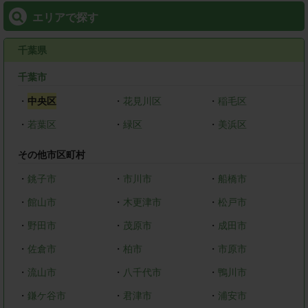
エリアで探す
千葉県
千葉市
・
中央区
・
花見川区
・
稲毛区
・
若葉区
・
緑区
・
美浜区
その他市区町村
・
銚子市
・
市川市
・
船橋市
・
館山市
・
木更津市
・
松戸市
・
野田市
・
茂原市
・
成田市
・
佐倉市
・
柏市
・
市原市
・
流山市
・
八千代市
・
鴨川市
・
鎌ケ谷市
・
君津市
・
浦安市