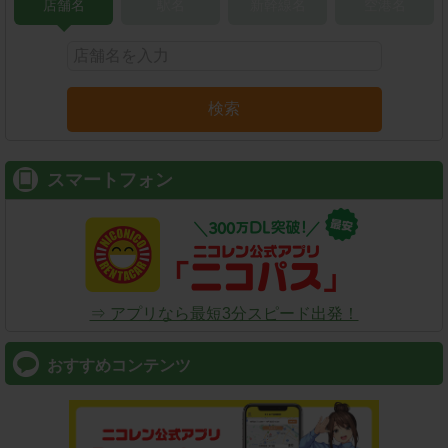
店舗名
駅名
新幹線名
空港名
検索
スマートフォン
⇒ アプリなら最短3分スピード出発！
おすすめコンテンツ