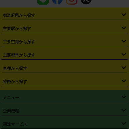
都道府県から探す
・
北海道
・
青森県
・
岩手県
・
宮城県
・
秋田県
・
山形県
主要駅から探す
・
福島県
・
東京都
・
神奈川県
・
埼玉県
・
千葉県
・
茨城県
・
札幌駅
・
仙台駅
・
新宿駅
・
池袋駅
・
渋谷駅
・
東京駅
主要空港から探す
・
栃木県
・
群馬県
・
山梨県
・
愛知県
・
静岡県
・
岐阜県
・
横浜駅
・
川崎駅
・
大宮駅
・
西船橋駅
・
柏駅
・
名古屋駅
・
新千歳空港
・
仙台空港
主要都市から探す
・
長野県
・
新潟県
・
富山県
・
石川県
・
福井県
・
大阪府
・
大阪駅
・
難波駅
・
三宮駅
・
京都駅
・
広島駅
・
博多駅
・
成田空港
・
羽田空港
・
兵庫県
・
京都府
・
滋賀県
・
和歌山県
・
奈良県
・
三重県
・
札幌市
・
仙台市
車種から探す
・
熊本駅
・
那覇空港駅
・
中部国際空港セントレア
・
関西国際空港
・
鳥取県
・
島根県
・
岡山県
・
広島県
・
山口県
・
徳島県
・
千葉市
・
さいたま市
・
軽自動車
・
コンパクトカー
・
ステーションワゴン・セダン
特徴から探す
・
大阪国際空港（伊丹空港）
・
神戸空港
・
香川県
・
愛媛県
・
高知県
・
福岡県
・
佐賀県
・
長崎県
・
横浜市
・
川崎市
・
ミニバン・ワンボックス
・
高級ミニバン・ワンボックス
・
SUV
・
岡山空港
・
徳島空港
・
ハイブリッド
・
宅配レンタカー
・
ETCカードレンタル
・
熊本県
・
大分県
・
宮崎県
・
鹿児島県
・
沖縄県
・
相模原市
・
新潟市
メニュー
・
軽トラック・商用バン
・
福岡空港
・
鹿児島空港
・
長期レンタル
・
深夜時間帯レンタル
・
免責補償プラス
・
静岡市
・
浜松市
・
・
トラック・バン
トップページ
・
はじめての方へ
・
ご利用案内
(タウンエースバン、ライトエースバン等)
企業情報
・
那覇空港
・
パーフェクト補償
・
スタッドレスタイヤ
・
直前予約
・
名古屋市
・
京都市
・
・
トラック・バン
ベストレート保証
・
予約から返却まで
・
・
店舗オリジナル
利用シーン別ガイ
(ハイエースバン・キャラバン等)
・
・
ニコパス(アプリ)
会社概要
・
ニュース
・
国際運転免許証
・
フランチャイズ募集
・
営業時間外返却サービス
・
個人情報保護
関連サービス
・
大阪市
・
堺市
ド