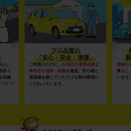
プロ品質の
〜
「安心・安全・清潔」
新
組み
。
ご利用のたびに、
24項目の車両点検
と
登録か
既存イ
車内外の清掃・除菌
を徹底。安心感と
導入し
を削減
清潔感を感じていただける車内環境に
います
ーズナブ
こだわっています。