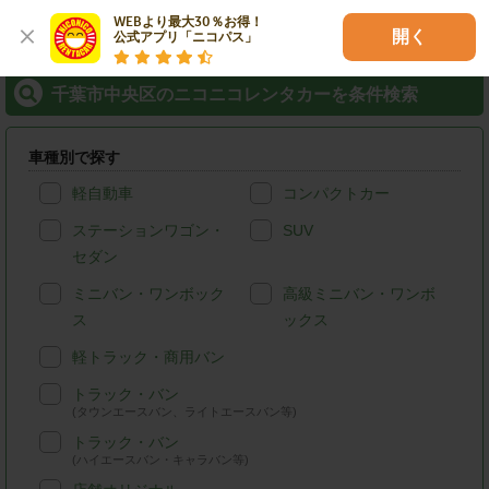
WEBより最大30％お得！

開く
公式アプリ「ニコパス」
千葉市中央区のニコニコレンタカーを条件検索
車種別で探す
軽自動車
コンパクトカー
ステーションワゴン・
SUV
セダン
ミニバン・ワンボック
高級ミニバン・ワンボ
ス
ックス
軽トラック・商用バン
トラック・バン
(タウンエースバン、ライトエースバン等)
トラック・バン
(ハイエースバン・キャラバン等)