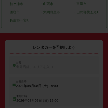
・
袖ケ浦市
・
印西市
・
富里市
・
匝瑳市
・
大網白里市
・
山武郡横芝光町
・
長生郡一宮町
レンタカーを予約しよう
出発
出発店舗、エリアを入力
出発日時
2026年08月08日 (土)
19:00
返却日時
2026年08月09日 (日)
19:00