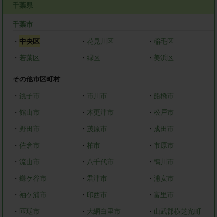
千葉県
千葉市
・
中央区
・
花見川区
・
稲毛区
・
若葉区
・
緑区
・
美浜区
その他市区町村
・
銚子市
・
市川市
・
船橋市
・
館山市
・
木更津市
・
松戸市
・
野田市
・
茂原市
・
成田市
・
佐倉市
・
柏市
・
市原市
・
流山市
・
八千代市
・
鴨川市
・
鎌ケ谷市
・
君津市
・
浦安市
・
袖ケ浦市
・
印西市
・
富里市
・
匝瑳市
・
大網白里市
・
山武郡横芝光町