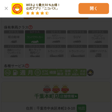
営業時間：
10:00-20:00
WEBより最大30％お得！

開く
公式アプリ「ニコパス」
この店舗で予約する
保有車両クラス
各種サービス
千葉本町店
住所：
千葉市中央区本町2-9-10
地図