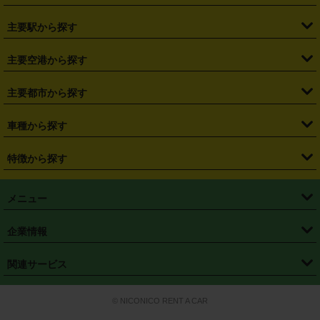
・
北海道
・
青森県
・
岩手県
・
宮城県
・
秋田県
・
山形県
主要駅から探す
・
福島県
・
東京都
・
神奈川県
・
埼玉県
・
千葉県
・
茨城県
・
札幌駅
・
仙台駅
・
新宿駅
・
池袋駅
・
渋谷駅
・
東京駅
主要空港から探す
・
栃木県
・
群馬県
・
山梨県
・
愛知県
・
静岡県
・
岐阜県
・
横浜駅
・
川崎駅
・
大宮駅
・
西船橋駅
・
柏駅
・
名古屋駅
・
新千歳空港
・
仙台空港
主要都市から探す
・
長野県
・
新潟県
・
富山県
・
石川県
・
福井県
・
大阪府
・
大阪駅
・
難波駅
・
三宮駅
・
京都駅
・
広島駅
・
博多駅
・
成田空港
・
羽田空港
・
兵庫県
・
京都府
・
滋賀県
・
和歌山県
・
奈良県
・
三重県
・
札幌市
・
仙台市
車種から探す
・
熊本駅
・
那覇空港駅
・
中部国際空港セントレア
・
関西国際空港
・
鳥取県
・
島根県
・
岡山県
・
広島県
・
山口県
・
徳島県
・
千葉市
・
さいたま市
・
軽自動車
・
コンパクトカー
・
ステーションワゴン・セダン
特徴から探す
・
大阪国際空港（伊丹空港）
・
神戸空港
・
香川県
・
愛媛県
・
高知県
・
福岡県
・
佐賀県
・
長崎県
・
横浜市
・
川崎市
・
ミニバン・ワンボックス
・
高級ミニバン・ワンボックス
・
SUV
・
岡山空港
・
徳島空港
・
ハイブリッド
・
宅配レンタカー
・
ETCカードレンタル
・
熊本県
・
大分県
・
宮崎県
・
鹿児島県
・
沖縄県
・
相模原市
・
新潟市
メニュー
・
軽トラック・商用バン
・
福岡空港
・
鹿児島空港
・
長期レンタル
・
深夜時間帯レンタル
・
免責補償プラス
・
静岡市
・
浜松市
・
・
トラック・バン
トップページ
・
はじめての方へ
・
ご利用案内
(タウンエースバン、ライトエースバン等)
企業情報
・
那覇空港
・
パーフェクト補償
・
スタッドレスタイヤ
・
直前予約
・
名古屋市
・
京都市
・
・
トラック・バン
ベストレート保証
・
予約から返却まで
・
・
店舗オリジナル
利用シーン別ガイ
(ハイエースバン・キャラバン等)
・
・
ニコパス(アプリ)
会社概要
・
ニュース
・
国際運転免許証
・
フランチャイズ募集
・
営業時間外返却サービス
・
個人情報保護
関連サービス
・
大阪市
・
堺市
ド
・
・
レッカー搬送サービス
カスタマーハラスメントに対する基本方針
・
神戸市
・
岡山市
・
・
車種・料金
カーリースなら「定額ニコノリパック」
・
店舗を探す
・
キャンペーン
© NICONICO RENT A CAR
・
特定商取引法に基づく表記
・
旅行業約款
・
広島市
・
北九州市
・
・
会員特典
超短期カーリースの「ニコリース」
・
選ばれる理由
・
安心・安全への取