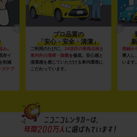
プロ品質の
〜
「安心・安全・清潔」
新
組み
。
ご利用のたびに、
24項目の車両点検
と
登録か
既存イ
車内外の清掃・除菌
を徹底。安心感と
導入し
を削減
清潔感を感じていただける車内環境に
います
ーズナブ
こだわっています。