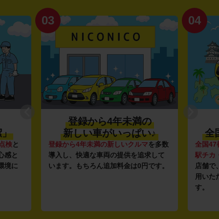
03
04
登録から4年未満の
潔」
新しい車がいっぱい♪
全
点検
と
登録から4年未満の新しいクルマ
を多数
全国47
心感と
導入し、快適な車両の提供を追求して
駅チカ
環境に
います。もちろん追加料金は0円です。
店舗で
用いた
す。