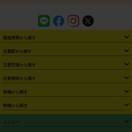
都道府県から探す
・
北海道
・
青森県
・
岩手県
・
宮城県
・
秋田県
・
山形県
主要駅から探す
・
福島県
・
東京都
・
神奈川県
・
埼玉県
・
千葉県
・
茨城県
・
札幌駅
・
仙台駅
・
新宿駅
・
池袋駅
・
渋谷駅
・
東京駅
主要空港から探す
・
栃木県
・
群馬県
・
山梨県
・
愛知県
・
静岡県
・
岐阜県
・
横浜駅
・
川崎駅
・
大宮駅
・
西船橋駅
・
柏駅
・
名古屋駅
・
新千歳空港
・
仙台空港
主要都市から探す
・
長野県
・
新潟県
・
富山県
・
石川県
・
福井県
・
大阪府
・
大阪駅
・
難波駅
・
三宮駅
・
京都駅
・
広島駅
・
博多駅
・
成田空港
・
羽田空港
・
兵庫県
・
京都府
・
滋賀県
・
和歌山県
・
奈良県
・
三重県
・
札幌市
・
仙台市
車種から探す
・
熊本駅
・
那覇空港駅
・
中部国際空港セントレア
・
関西国際空港
・
鳥取県
・
島根県
・
岡山県
・
広島県
・
山口県
・
徳島県
・
千葉市
・
さいたま市
・
軽自動車
・
コンパクトカー
・
ステーションワゴン・セダン
特徴から探す
・
大阪国際空港（伊丹空港）
・
神戸空港
・
香川県
・
愛媛県
・
高知県
・
福岡県
・
佐賀県
・
長崎県
・
横浜市
・
川崎市
・
ミニバン・ワンボックス
・
高級ミニバン・ワンボックス
・
SUV
・
岡山空港
・
徳島空港
・
ハイブリッド
・
宅配レンタカー
・
ETCカードレンタル
・
熊本県
・
大分県
・
宮崎県
・
鹿児島県
・
沖縄県
・
相模原市
・
新潟市
メニュー
・
軽トラック・商用バン
・
福岡空港
・
鹿児島空港
・
長期レンタル
・
深夜時間帯レンタル
・
免責補償プラス
・
静岡市
・
浜松市