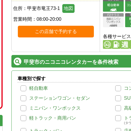
住所：
甲斐市竜王73-1
地図
営業時間：
08:00-20:00
この店舗で予約する
各種サービス
甲斐市のニコニコレンタカーを条件検索
車種別で探す
軽自動車
コ
ステーションワゴン・セダン
SU
ミニバン・ワンボックス
高
軽トラック・商用バン
ト
(タ
トラック・バン
店