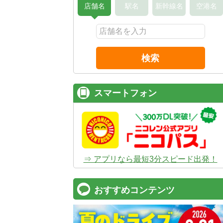
店舗名
駅名
新幹線名
空港名
検索
スマートフォン
⇒ アプリなら最短3分スピード出発！
おすすめコンテンツ