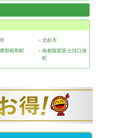
市
・
北杜市
摩郡昭和町
・
南都留郡富士河口湖
町