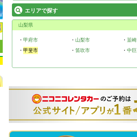
エリアで探す
山梨県
・
甲府市
・
山梨市
・
韮崎
・
甲斐市
・
笛吹市
・
中巨