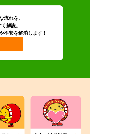
な流れを、
すく解説。
や不安を解消します！