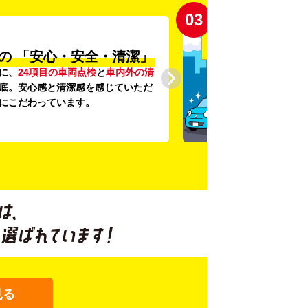
03
の
「安心・安全・清潔」
に、
24項目の車両点検
と
車内外の清
底。安心感と清潔感を感じていただ
にこだわっています。
見る