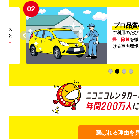
02
円〜
プロ品質
リンス
ご利用のたび
ること
掃・除菌
を徹
う
リー
ける車内環境
選ばれる理由を