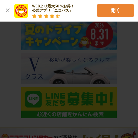
WEBより最大30％お得！

おすすめコンテンツ
開く
公式アプリ「ニコパス」