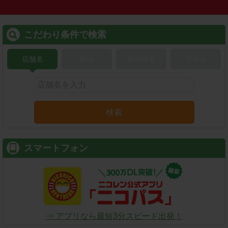
こだわり条件で検索
店舗名
駅名
新幹線名
空港名
検索
スマートフォン
⇒ アプリなら最短3分スピード出発！