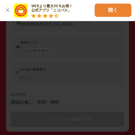
出発日時
2026年08月10日 (月)
10:00
WEBより最大30％お得！

開く
公式アプリ「ニコパス」
返却日時
2026年08月11日 (火)
10:00
車両タイプ
コンパクトカー
その他の検索条件
指定なし
禁煙/喫煙
指定無し
禁煙
喫煙
レンタカーを検索する