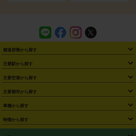
都道府県から探す
・
北海道
・
青森県
・
岩手県
・
宮城県
・
秋田県
・
山形県
主要駅から探す
・
福島県
・
東京都
・
神奈川県
・
埼玉県
・
千葉県
・
茨城県
・
札幌駅
・
仙台駅
・
新宿駅
・
池袋駅
・
渋谷駅
・
東京駅
主要空港から探す
・
栃木県
・
群馬県
・
山梨県
・
愛知県
・
静岡県
・
岐阜県
・
横浜駅
・
川崎駅
・
大宮駅
・
西船橋駅
・
柏駅
・
名古屋駅
・
新千歳空港
・
仙台空港
主要都市から探す
・
長野県
・
新潟県
・
富山県
・
石川県
・
福井県
・
大阪府
・
大阪駅
・
難波駅
・
三宮駅
・
京都駅
・
広島駅
・
博多駅
・
成田空港
・
羽田空港
・
兵庫県
・
京都府
・
滋賀県
・
和歌山県
・
奈良県
・
三重県
・
札幌市
・
仙台市
車種から探す
・
熊本駅
・
那覇空港駅
・
中部国際空港セントレア
・
関西国際空港
・
鳥取県
・
島根県
・
岡山県
・
広島県
・
山口県
・
徳島県
・
千葉市
・
さいたま市
・
軽自動車
・
コンパクトカー
・
ステーションワゴン・セダン
特徴から探す
・
大阪国際空港（伊丹空港）
・
神戸空港
・
香川県
・
愛媛県
・
高知県
・
福岡県
・
佐賀県
・
長崎県
・
横浜市
・
川崎市
・
ミニバン・ワンボックス
・
高級ミニバン・ワンボックス
・
SUV
・
岡山空港
・
徳島空港
・
ハイブリッド
・
宅配レンタカー
・
ETCカードレンタル
・
熊本県
・
大分県
・
宮崎県
・
鹿児島県
・
沖縄県
・
相模原市
・
新潟市