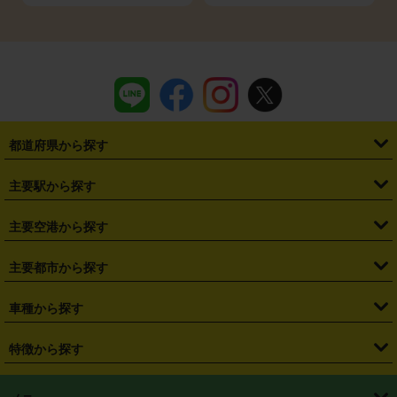
都道府県から探す
・
北海道
・
青森県
・
岩手県
・
宮城県
・
秋田県
・
山形県
主要駅から探す
・
福島県
・
東京都
・
神奈川県
・
埼玉県
・
千葉県
・
茨城県
・
札幌駅
・
仙台駅
・
新宿駅
・
池袋駅
・
渋谷駅
・
東京駅
主要空港から探す
・
栃木県
・
群馬県
・
山梨県
・
愛知県
・
静岡県
・
岐阜県
・
横浜駅
・
川崎駅
・
大宮駅
・
西船橋駅
・
柏駅
・
名古屋駅
・
新千歳空港
・
仙台空港
主要都市から探す
・
長野県
・
新潟県
・
富山県
・
石川県
・
福井県
・
大阪府
・
大阪駅
・
難波駅
・
三宮駅
・
京都駅
・
広島駅
・
博多駅
・
成田空港
・
羽田空港
・
兵庫県
・
京都府
・
滋賀県
・
和歌山県
・
奈良県
・
三重県
・
札幌市
・
仙台市
車種から探す
・
熊本駅
・
那覇空港駅
・
中部国際空港セントレア
・
関西国際空港
・
鳥取県
・
島根県
・
岡山県
・
広島県
・
山口県
・
徳島県
・
千葉市
・
さいたま市
・
軽自動車
・
コンパクトカー
・
ステーションワゴン・セダン
特徴から探す
・
大阪国際空港（伊丹空港）
・
神戸空港
・
香川県
・
愛媛県
・
高知県
・
福岡県
・
佐賀県
・
長崎県
・
横浜市
・
川崎市
・
ミニバン・ワンボックス
・
高級ミニバン・ワンボックス
・
SUV
・
岡山空港
・
徳島空港
・
ハイブリッド
・
宅配レンタカー
・
ETCカードレンタル
・
熊本県
・
大分県
・
宮崎県
・
鹿児島県
・
沖縄県
・
相模原市
・
新潟市