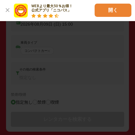
出発日時
2026年08月08日 (土)
15:00
WEBより最大30％お得！

開く
公式アプリ「ニコパス」
返却日時
2026年08月09日 (日)
15:00
車両タイプ
コンパクトカー
その他の検索条件
指定なし
禁煙/喫煙
指定無し
禁煙
喫煙
レンタカーを検索する