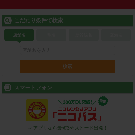
こだわり条件で検索
店舗名
駅名
新幹線名
空港名
検索
スマートフォン
⇒ アプリなら最短3分スピード出発！