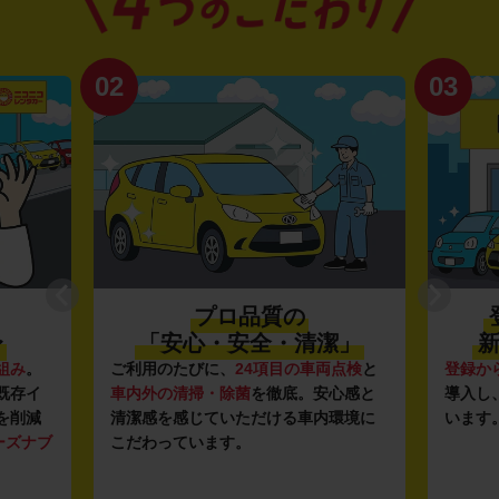
02
03
プロ品質の
〜
「安心・安全・清潔」
新
組み
。
ご利用のたびに、
24項目の車両点検
と
登録か
既存イ
車内外の清掃・除菌
を徹底。安心感と
導入し
を削減
清潔感を感じていただける車内環境に
います
ーズナブ
こだわっています。