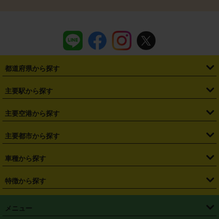
都道府県から探す
・
北海道
・
青森県
・
岩手県
・
宮城県
・
秋田県
・
山形県
主要駅から探す
・
福島県
・
東京都
・
神奈川県
・
埼玉県
・
千葉県
・
茨城県
・
札幌駅
・
仙台駅
・
新宿駅
・
池袋駅
・
渋谷駅
・
東京駅
主要空港から探す
・
栃木県
・
群馬県
・
山梨県
・
愛知県
・
静岡県
・
岐阜県
・
横浜駅
・
川崎駅
・
大宮駅
・
西船橋駅
・
柏駅
・
名古屋駅
・
新千歳空港
・
仙台空港
主要都市から探す
・
長野県
・
新潟県
・
富山県
・
石川県
・
福井県
・
大阪府
・
大阪駅
・
難波駅
・
三宮駅
・
京都駅
・
広島駅
・
博多駅
・
成田空港
・
羽田空港
・
兵庫県
・
京都府
・
滋賀県
・
和歌山県
・
奈良県
・
三重県
・
札幌市
・
仙台市
車種から探す
・
熊本駅
・
那覇空港駅
・
中部国際空港セントレア
・
関西国際空港
・
鳥取県
・
島根県
・
岡山県
・
広島県
・
山口県
・
徳島県
・
千葉市
・
さいたま市
・
軽自動車
・
コンパクトカー
・
ステーションワゴン・セダン
特徴から探す
・
大阪国際空港（伊丹空港）
・
神戸空港
・
香川県
・
愛媛県
・
高知県
・
福岡県
・
佐賀県
・
長崎県
・
横浜市
・
川崎市
・
ミニバン・ワンボックス
・
高級ミニバン・ワンボックス
・
SUV
・
岡山空港
・
徳島空港
・
ハイブリッド
・
宅配レンタカー
・
ETCカードレンタル
・
熊本県
・
大分県
・
宮崎県
・
鹿児島県
・
沖縄県
・
相模原市
・
新潟市
メニュー
・
軽トラック・商用バン
・
福岡空港
・
鹿児島空港
・
長期レンタル
・
深夜時間帯レンタル
・
免責補償プラス