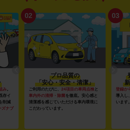
02
03
プロ品質の
〜
「安心・安全・清潔」
新
組み
。
ご利用のたびに、
24項目の車両点検
と
登録か
既存イ
車内外の清掃・除菌
を徹底。安心感と
導入し
を削減
清潔感を感じていただける車内環境に
います
ーズナブ
こだわっています。