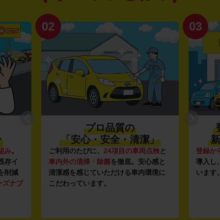
02
03
プロ品質の
〜
「安心・安全・清潔」
新
組み
。
ご利用のたびに、
24項目の車両点検
と
登録か
既存イ
車内外の清掃・除菌
を徹底。安心感と
導入し
を削減
清潔感を感じていただける車内環境に
います
ーズナブ
こだわっています。