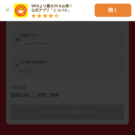
WEBより最大30％お得！

開く
公式アプリ「ニコパス」
返却日時
2026年08月08日 (土)
09:00
車両タイプ
コンパクトカー
その他の検索条件
指定なし
禁煙/喫煙
指定無し
禁煙
喫煙
レンタカーを検索する