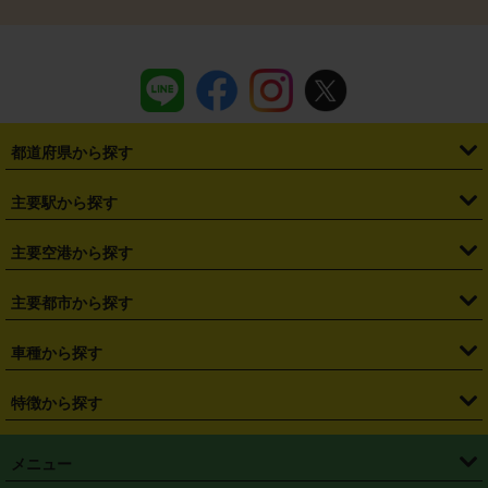
都道府県から探す
・
北海道
・
青森県
・
岩手県
・
宮城県
・
秋田県
・
山形県
主要駅から探す
・
福島県
・
東京都
・
神奈川県
・
埼玉県
・
千葉県
・
茨城県
・
札幌駅
・
仙台駅
・
新宿駅
・
池袋駅
・
渋谷駅
・
東京駅
主要空港から探す
・
栃木県
・
群馬県
・
山梨県
・
愛知県
・
静岡県
・
岐阜県
・
横浜駅
・
川崎駅
・
大宮駅
・
西船橋駅
・
柏駅
・
名古屋駅
・
新千歳空港
・
仙台空港
主要都市から探す
・
長野県
・
新潟県
・
富山県
・
石川県
・
福井県
・
大阪府
・
大阪駅
・
難波駅
・
三宮駅
・
京都駅
・
広島駅
・
博多駅
・
成田空港
・
羽田空港
・
兵庫県
・
京都府
・
滋賀県
・
和歌山県
・
奈良県
・
三重県
・
札幌市
・
仙台市
車種から探す
・
熊本駅
・
那覇空港駅
・
中部国際空港セントレア
・
関西国際空港
・
鳥取県
・
島根県
・
岡山県
・
広島県
・
山口県
・
徳島県
・
千葉市
・
さいたま市
・
軽自動車
・
コンパクトカー
・
ステーションワゴン・セダン
特徴から探す
・
大阪国際空港（伊丹空港）
・
神戸空港
・
香川県
・
愛媛県
・
高知県
・
福岡県
・
佐賀県
・
長崎県
・
横浜市
・
川崎市
・
ミニバン・ワンボックス
・
高級ミニバン・ワンボックス
・
SUV
・
岡山空港
・
徳島空港
・
ハイブリッド
・
宅配レンタカー
・
ETCカードレンタル
・
熊本県
・
大分県
・
宮崎県
・
鹿児島県
・
沖縄県
・
相模原市
・
新潟市
メニュー
・
軽トラック・商用バン
・
福岡空港
・
鹿児島空港
・
長期レンタル
・
深夜時間帯レンタル
・
免責補償プラス