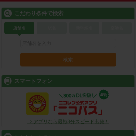
こだわり条件で検索
店舗名
駅名
新幹線名
空港名
検索
スマートフォン
⇒ アプリなら最短3分スピード出発！