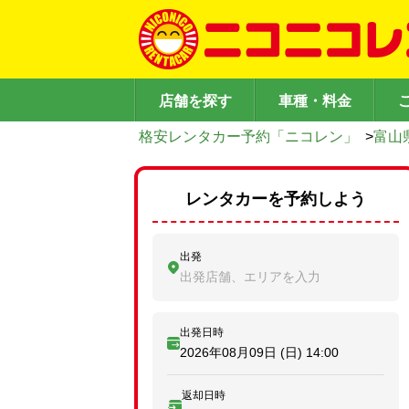
店舗を探す
車種・料金
格安レンタカー予約「ニコレン」
>
富山
レンタカーを予約しよう
出発
出発店舗、エリアを入力
出発日時
2026年08月09日 (日)
14:00
返却日時