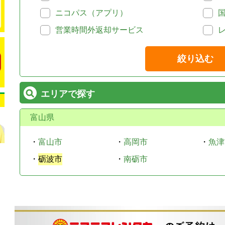
ニコパス（アプリ）
営業時間外返却サービス
絞り込む
エリアで探す
富山県
・
富山市
・
高岡市
・
魚津
・
砺波市
・
南砺市