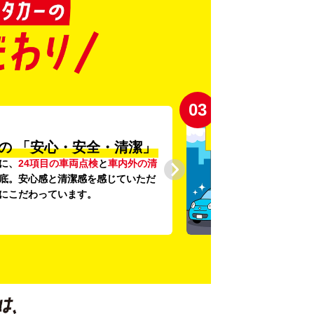
03
の
「安心・安全・清潔」
に、
24項目の車両点検
と
車内外の清
底。安心感と清潔感を感じていただ
にこだわっています。