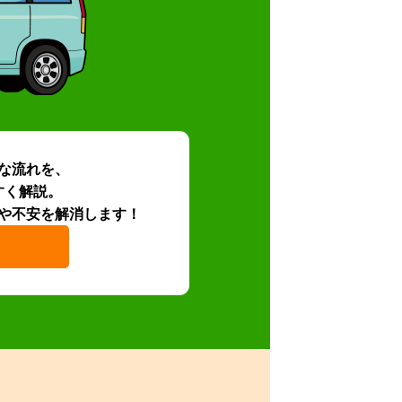
な流れを、
すく解説。
や不安を解消します！