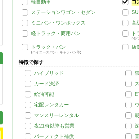
軽自動車
コ
ステーションワゴン・セダン
SU
ミニバン・ワンボックス
高
軽トラック・商用バン
ト
(タ
トラック・バン
店
(ハイエースバン・キャラバン等)
特徴で探す
ハイブリッド
カード決済
給油可能
E
宅配レンタカー
マンスリーレンタル
夜21時以降も営業
パーフェクト補償