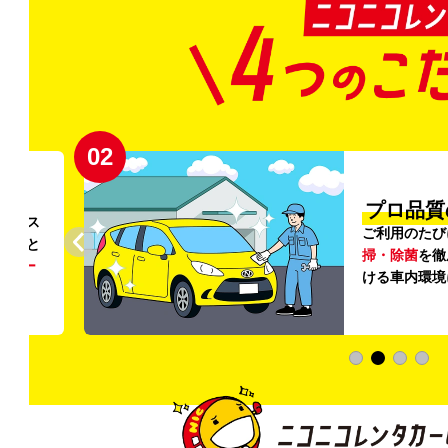
02
円〜
プロ品質
リンス
ご利用のたび
ること
掃・除菌
を徹
う
リー
ける車内環境