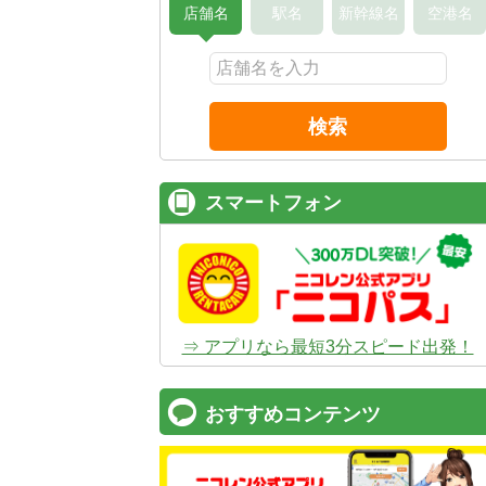
店舗名
駅名
新幹線名
空港名
検索
スマートフォン
⇒ アプリなら最短3分スピード出発！
おすすめコンテンツ