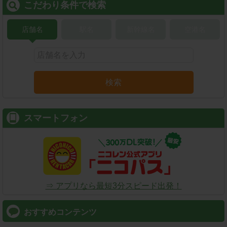
こだわり条件で検索
店舗名
駅名
新幹線名
空港名
検索
スマートフォン
⇒ アプリなら最短3分スピード出発！
おすすめコンテンツ