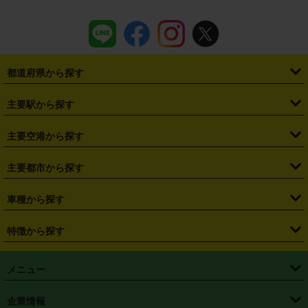
都道府県から探す
・
北海道
・
青森県
・
岩手県
・
宮城県
・
秋田県
・
山形県
主要駅から探す
・
福島県
・
東京都
・
神奈川県
・
埼玉県
・
千葉県
・
茨城県
・
札幌駅
・
仙台駅
・
新宿駅
・
池袋駅
・
渋谷駅
・
東京駅
主要空港から探す
・
栃木県
・
群馬県
・
山梨県
・
愛知県
・
静岡県
・
岐阜県
・
横浜駅
・
川崎駅
・
大宮駅
・
西船橋駅
・
柏駅
・
名古屋駅
・
新千歳空港
・
仙台空港
主要都市から探す
・
長野県
・
新潟県
・
富山県
・
石川県
・
福井県
・
大阪府
・
大阪駅
・
難波駅
・
三宮駅
・
京都駅
・
広島駅
・
博多駅
・
成田空港
・
羽田空港
・
兵庫県
・
京都府
・
滋賀県
・
和歌山県
・
奈良県
・
三重県
・
札幌市
・
仙台市
車種から探す
・
熊本駅
・
那覇空港駅
・
中部国際空港セントレア
・
関西国際空港
・
鳥取県
・
島根県
・
岡山県
・
広島県
・
山口県
・
徳島県
・
千葉市
・
さいたま市
・
軽自動車
・
コンパクトカー
・
ステーションワゴン・セダン
特徴から探す
・
大阪国際空港（伊丹空港）
・
神戸空港
・
香川県
・
愛媛県
・
高知県
・
福岡県
・
佐賀県
・
長崎県
・
横浜市
・
川崎市
・
ミニバン・ワンボックス
・
高級ミニバン・ワンボックス
・
SUV
・
岡山空港
・
徳島空港
・
ハイブリッド
・
宅配レンタカー
・
ETCカードレンタル
・
熊本県
・
大分県
・
宮崎県
・
鹿児島県
・
沖縄県
・
相模原市
・
新潟市
メニュー
・
軽トラック・商用バン
・
福岡空港
・
鹿児島空港
・
長期レンタル
・
深夜時間帯レンタル
・
免責補償プラス
・
静岡市
・
浜松市
・
・
トラック・バン
トップページ
・
はじめての方へ
・
ご利用案内
(タウンエースバン、ライトエースバン等)
企業情報
・
那覇空港
・
パーフェクト補償
・
スタッドレスタイヤ
・
直前予約