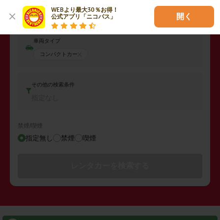
返却日時
WEBより最大30％お得！

2026年08月10日 (月)
13:00
開く
公式アプリ「ニコパス」
車両タイプ
コンパクトカー
その他の検索条件
指定なし
禁煙/喫煙
指定無し
禁煙
喫煙
レンタカーを検索する