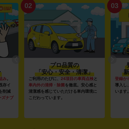
02
03
プロ品質の
〜
「安心・安全・清潔」
新
組み
。
ご利用のたびに、
24項目の車両点検
と
登録か
既存イ
車内外の清掃・除菌
を徹底。安心感と
導入し
を削減
清潔感を感じていただける車内環境に
います
ーズナブ
こだわっています。