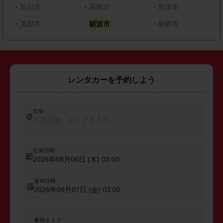
・
富山市
・
高岡市
・
魚津市
・
黒部市
・
砺波市
・
南砺市
レンタカーを予約しよう
出発
出発店舗、エリアを入力
出発日時
2026年08月06日 (木)
03:00
返却日時
2026年08月07日 (金)
03:00
車両タイプ