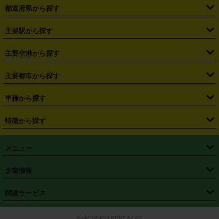
都道府県から探す
・
北海道
・
青森県
・
岩手県
・
宮城県
・
秋田県
・
山形県
主要駅から探す
・
福島県
・
東京都
・
神奈川県
・
埼玉県
・
千葉県
・
茨城県
・
札幌駅
・
仙台駅
・
新宿駅
・
池袋駅
・
渋谷駅
・
東京駅
主要空港から探す
・
栃木県
・
群馬県
・
山梨県
・
愛知県
・
静岡県
・
岐阜県
・
横浜駅
・
川崎駅
・
大宮駅
・
西船橋駅
・
柏駅
・
名古屋駅
・
新千歳空港
・
仙台空港
主要都市から探す
・
長野県
・
新潟県
・
富山県
・
石川県
・
福井県
・
大阪府
・
大阪駅
・
難波駅
・
三宮駅
・
京都駅
・
広島駅
・
博多駅
・
成田空港
・
羽田空港
・
兵庫県
・
京都府
・
滋賀県
・
和歌山県
・
奈良県
・
三重県
・
札幌市
・
仙台市
車種から探す
・
熊本駅
・
那覇空港駅
・
中部国際空港セントレア
・
関西国際空港
・
鳥取県
・
島根県
・
岡山県
・
広島県
・
山口県
・
徳島県
・
千葉市
・
さいたま市
・
軽自動車
・
コンパクトカー
・
ステーションワゴン・セダン
特徴から探す
・
大阪国際空港（伊丹空港）
・
神戸空港
・
香川県
・
愛媛県
・
高知県
・
福岡県
・
佐賀県
・
長崎県
・
横浜市
・
川崎市
・
ミニバン・ワンボックス
・
高級ミニバン・ワンボックス
・
SUV
・
岡山空港
・
徳島空港
・
ハイブリッド
・
宅配レンタカー
・
ETCカードレンタル
・
熊本県
・
大分県
・
宮崎県
・
鹿児島県
・
沖縄県
・
相模原市
・
新潟市
メニュー
・
軽トラック・商用バン
・
福岡空港
・
鹿児島空港
・
長期レンタル
・
深夜時間帯レンタル
・
免責補償プラス
・
静岡市
・
浜松市
・
・
トラック・バン
トップページ
・
はじめての方へ
・
ご利用案内
(タウンエースバン、ライトエースバン等)
企業情報
・
那覇空港
・
パーフェクト補償
・
スタッドレスタイヤ
・
直前予約
・
名古屋市
・
京都市
・
・
トラック・バン
ベストレート保証
・
予約から返却まで
・
・
店舗オリジナル
利用シーン別ガイ
(ハイエースバン・キャラバン等)
・
・
ニコパス(アプリ)
会社概要
・
ニュース
・
国際運転免許証
・
フランチャイズ募集
・
営業時間外返却サービス
・
個人情報保護
関連サービス
・
大阪市
・
堺市
ド
・
・
レッカー搬送サービス
カスタマーハラスメントに対する基本方針
・
神戸市
・
岡山市
・
・
車種・料金
カーリースなら「定額ニコノリパック」
・
店舗を探す
・
キャンペーン
© NICONICO RENT A CAR