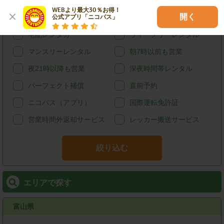
カード決済
スタッドレス
WEBより最大30％お得！

開く
公式アプリ「ニコパス」
給油可能
ETCレンタル
宅配レンタカー
ウィークリーレンタル
マンスリーレンタル
朝7時以前も営業
夜21時以降も営業
深夜時間帯レンタル
パーフェクト補償
直前予約
ニコパス（アプリ）
国際運転免許証
営業時間外返却サービス
レッカー搬送サービス
絞り込む
エリアで探す
富山県