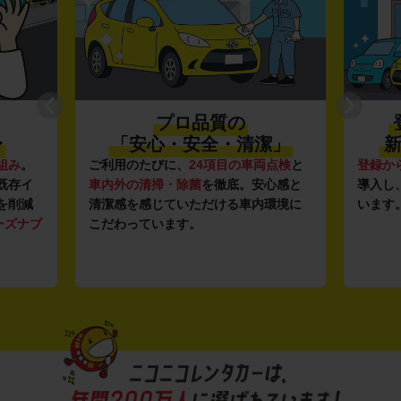
プロ品質の
〜
「安心・安全・清潔」
新
組み
。
ご利用のたびに、
24項目の車両点検
と
登録か
既存イ
車内外の清掃・除菌
を徹底。安心感と
導入し
を削減
清潔感を感じていただける車内環境に
います
ーズナブ
こだわっています。