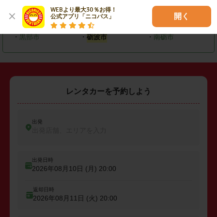
WEBより最大30％お得！

開く
公式アプリ「ニコパス」
・
富山市
・
高岡市
・
魚津市
・
黒部市
・
砺波市
・
南砺市
レンタカーを予約しよう
出発
出発店舗、エリアを入力
出発日時
2026年08月10日 (月)
20:00
返却日時
2026年08月11日 (火)
20:00