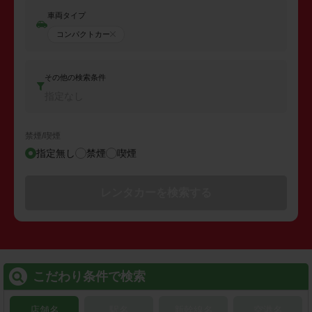
車両タイプ
コンパクトカー
その他の検索条件
指定なし
禁煙/喫煙
指定無し
禁煙
喫煙
レンタカーを検索する
こだわり条件で検索
店舗名
駅名
新幹線名
空港名