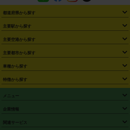
都道府県から探す
・
北海道
・
青森県
・
岩手県
・
宮城県
・
秋田県
・
山形県
主要駅から探す
・
福島県
・
東京都
・
神奈川県
・
埼玉県
・
千葉県
・
茨城県
・
札幌駅
・
仙台駅
・
新宿駅
・
池袋駅
・
渋谷駅
・
東京駅
主要空港から探す
・
栃木県
・
群馬県
・
山梨県
・
愛知県
・
静岡県
・
岐阜県
・
横浜駅
・
川崎駅
・
大宮駅
・
西船橋駅
・
柏駅
・
名古屋駅
・
新千歳空港
・
仙台空港
主要都市から探す
・
長野県
・
新潟県
・
富山県
・
石川県
・
福井県
・
大阪府
・
大阪駅
・
難波駅
・
三宮駅
・
京都駅
・
広島駅
・
博多駅
・
成田空港
・
羽田空港
・
兵庫県
・
京都府
・
滋賀県
・
和歌山県
・
奈良県
・
三重県
・
札幌市
・
仙台市
車種から探す
・
熊本駅
・
那覇空港駅
・
中部国際空港セントレア
・
関西国際空港
・
鳥取県
・
島根県
・
岡山県
・
広島県
・
山口県
・
徳島県
・
千葉市
・
さいたま市
・
軽自動車
・
コンパクトカー
・
ステーションワゴン・セダン
特徴から探す
・
大阪国際空港（伊丹空港）
・
神戸空港
・
香川県
・
愛媛県
・
高知県
・
福岡県
・
佐賀県
・
長崎県
・
横浜市
・
川崎市
・
ミニバン・ワンボックス
・
高級ミニバン・ワンボックス
・
SUV
・
岡山空港
・
徳島空港
・
ハイブリッド
・
宅配レンタカー
・
ETCカードレンタル
・
熊本県
・
大分県
・
宮崎県
・
鹿児島県
・
沖縄県
・
相模原市
・
新潟市
メニュー
・
軽トラック・商用バン
・
福岡空港
・
鹿児島空港
・
長期レンタル
・
深夜時間帯レンタル
・
免責補償プラス
・
静岡市
・
浜松市
・
・
トラック・バン
トップページ
・
はじめての方へ
・
ご利用案内
(タウンエースバン、ライトエースバン等)
企業情報
・
那覇空港
・
パーフェクト補償
・
スタッドレスタイヤ
・
直前予約
・
名古屋市
・
京都市
・
・
トラック・バン
ベストレート保証
・
予約から返却まで
・
・
店舗オリジナル
利用シーン別ガイ
(ハイエースバン・キャラバン等)
・
・
ニコパス(アプリ)
会社概要
・
ニュース
・
国際運転免許証
・
フランチャイズ募集
・
営業時間外返却サービス
・
個人情報保護
関連サービス
・
大阪市
・
堺市
ド
・
・
レッカー搬送サービス
カスタマーハラスメントに対する基本方針