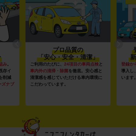
プロ品質の
〜
「安心・安全・清潔」
新
組み
。
ご利用のたびに、
24項目の車両点検
と
登録か
既存イ
車内外の清掃・除菌
を徹底。安心感と
導入し
を削減
清潔感を感じていただける車内環境に
います
ーズナブ
こだわっています。